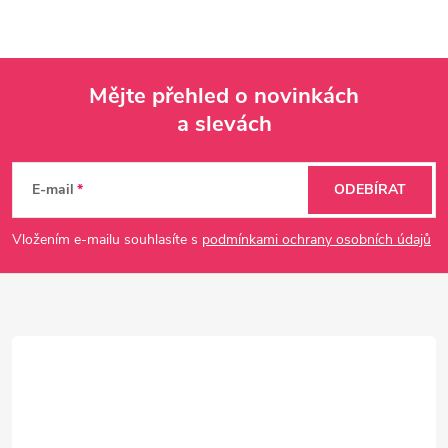
Mějte přehled o novinkách
a slevách
Z
á
E-mail
ODEBÍRAT
p
Vložením e-mailu souhlasíte s
podmínkami ochrany osobních údajů
a
t
í