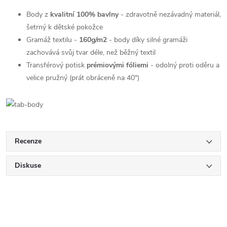
Body z
kvalitní 100% bavlny
- zdravotně nezávadný materiál,
šetrný k dětské pokožce
Gramáž textilu -
160g/m2
- body díky silné gramáži
zachovává svůj tvar déle, než běžný textil
Transférový potisk
prémiovými fóliemi
- odolný proti oděru a
velice pružný (prát obráceně na 40°)
Recenze
Diskuse