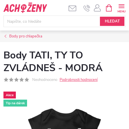
Přejít
NÁKUPNÍ
KOŠÍK
na
obsah
HLEDAT
Body pro chlapečka
Body TATI, TY TO
ZVLÁDNEŠ - MODRÁ
Neohodnoceno
Podrobnosti hodnocení
Akce
Tip na dárek