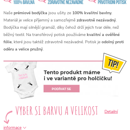
Naše
prémiové bodýčka
jsou ušity ze
100% kvalitní bavlny.
Materiál je velice příjemný a samozřejmě
zdravotně nezávadný
.
Bodýčka mají silnější gramáž, díky čehož drží jejich tvar déle, než
běžný textil. Na transférový potisk používáme
kvalitní a ověřěné
fólie
, které jsou taktéž zdravotně nezávadné. Potisk je
odolný proti
oděru a velice pružný
.
Detailní
informace