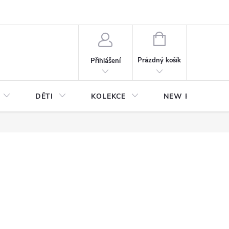
NÁKUPNÍ
KOŠÍK
Prázdný košík
Přihlášení
DĚTI
KOLEKCE
NEW Plakáty s V