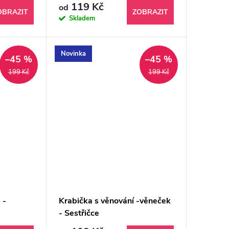
119 Kč
od
OBRAZIT
ZOBRAZIT
Skladem
Novinka
–45 %
–45 %
199 Kč
199 Kč
 -
Krabička s věnování -věneček
- Sestřičce