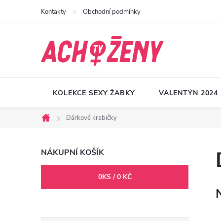
Přejít
Kontakty
Obchodní podmínky
na
obsah
KOLEKCE SEXY ŽABKY
VALENTÝN 2024
Dárkové krabičky
Domů
P
NÁKUPNÍ KOŠÍK
o
0
KS /
0 KČ
s