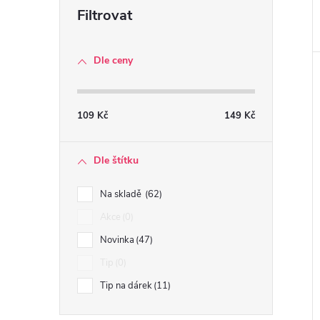
Dle ceny
109
Kč
149
Kč
Dle štítku
Na skladě
62
Akce
0
Novinka
47
Tip
0
Tip na dárek
11