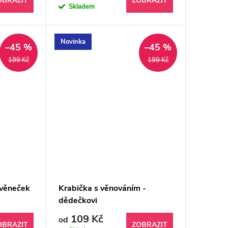
OBRAZIT
ZOBRAZIT
Skladem
Novinka
–45 %
–45 %
199 Kč
199 Kč
-věneček
Krabička s věnováním -
dědečkovi
109 Kč
od
OBRAZIT
ZOBRAZIT