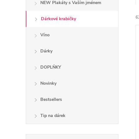
NEW Plakáty s Vaším jménem
e
6
l
Dárkové krabičky
Víno
Dárky
í
DOPLŇKY
i
Novinky
Bestsellers
Tip na dárek