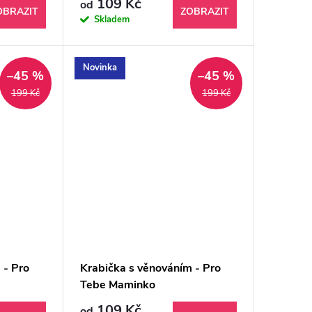
109 Kč
od
OBRAZIT
ZOBRAZIT
Skladem
Novinka
–45 %
–45 %
199 Kč
199 Kč
 - Pro
Krabička s věnováním - Pro
Tebe Maminko
109 Kč
od