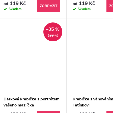
o
119 Kč
119 Kč
od
od
u
ZOBRAZIT
Z
Skladem
Skladem
d
k
u
–35 %
t
k
199 Kč
ů
t
ů
Dárková krabička s portrétem
Krabička s věnováním
vašeho mazlíčka
Tatínkovi