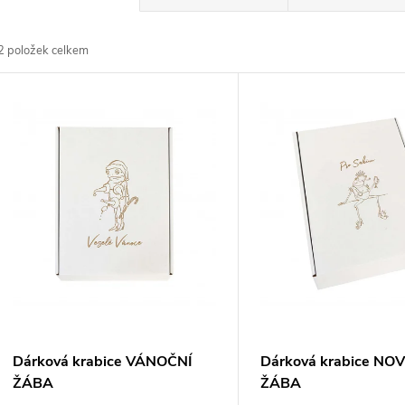
a
2
položek celkem
z
V
e
ý
n
p
p
s
r
p
o
r
Dárková krabice VÁNOČNÍ
Dárková krabice N
d
ŽÁBA
ŽÁBA