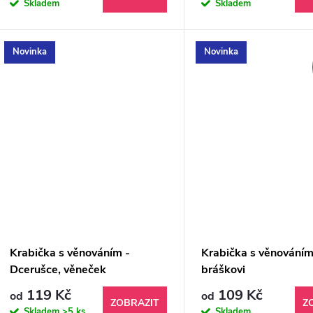
Skladem
Skladem
Novinka
Novinka
Krabička s věnováním -
Krabička s věnováním
Dcerušce, věneček
bráškovi
119 Kč
109 Kč
od
od
ZOBRAZIT
Z
Skladem
>5 ks
Skladem