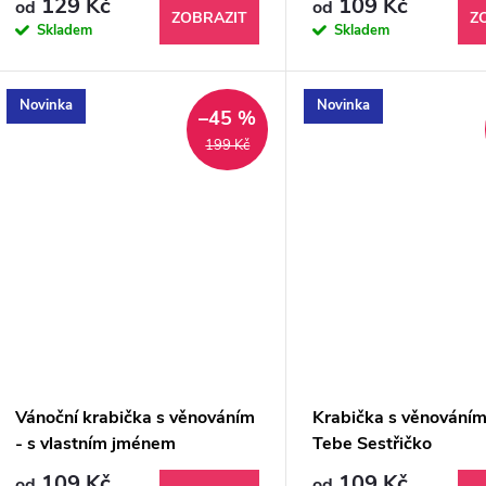
129 Kč
109 Kč
od
od
ZOBRAZIT
Z
Skladem
Skladem
Novinka
Novinka
–45 %
199 Kč
Vánoční krabička s věnováním
Krabička s věnováním
- s vlastním jménem
Tebe Sestřičko
109 Kč
109 Kč
od
od