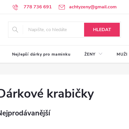
778 736 691
achtyzeny@gmail.com
HLEDAT
Nejlepší dárky pro maminku
ŽENY
MUŽI
Dárkové krabičky
Nejprodávanější