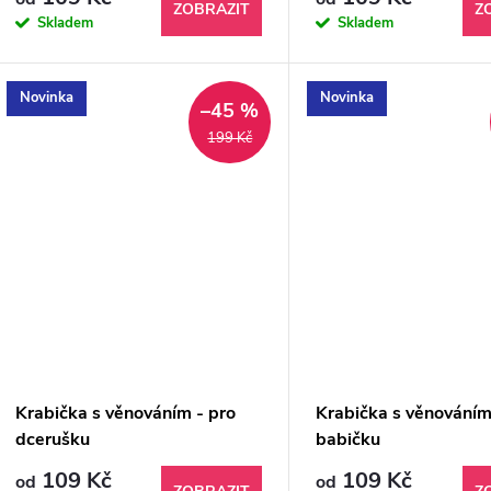
ZOBRAZIT
Z
Skladem
Skladem
Novinka
Novinka
–45 %
199 Kč
Krabička s věnováním - pro
Krabička s věnováním
dcerušku
babičku
109 Kč
109 Kč
od
od