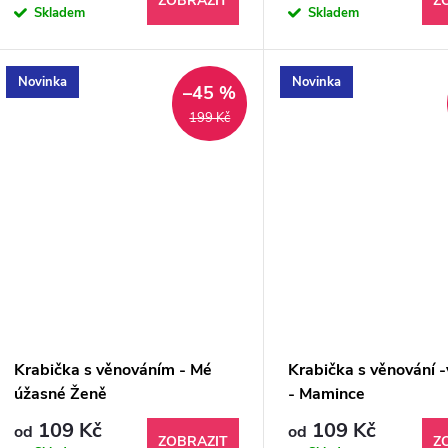
ZOBRAZIT
Z
Skladem
Skladem
Novinka
Novinka
–45 %
199 Kč
Krabička s věnováním - Mé
Krabička s věnování 
úžasné Ženě
- Mamince
109 Kč
109 Kč
od
od
ZOBRAZIT
Z