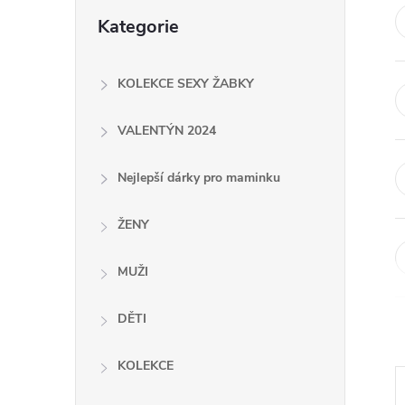
Přeskočit
t
Kategorie
kategorie
r
KOLEKCE SEXY ŽABKY
a
VALENTÝN 2024
n
Nejlepší dárky pro maminku
n
ŽENY
í
MUŽI
p
DĚTI
a
KOLEKCE
n