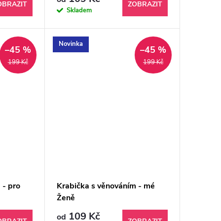
OBRAZIT
ZOBRAZIT
Skladem
Novinka
–45 %
–45 %
199 Kč
199 Kč
 - pro
Krabička s věnováním - mé
Ženě
109 Kč
od