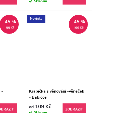
Skladem
Novinka
–45 %
–45 %
199 Kč
199 Kč
 -
Krabička s věnování -věneček
- Babičce
109 Kč
od
OBRAZIT
ZOBRAZIT
Skladem