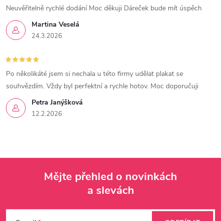
s
Neuvěřitelně rychlé dodání Moc děkuji Dáreček bude mít úspěch
u
Martina Veselá
24.3.2026
Po několikáté jsem si nechala u této firmy udělat plakat se
souhvězdím. Vždy byl perfektní a rychle hotov. Moc doporučuji
Petra Janýšková
12.2.2026
Mějte přehled o novinkách
a slevách
Z