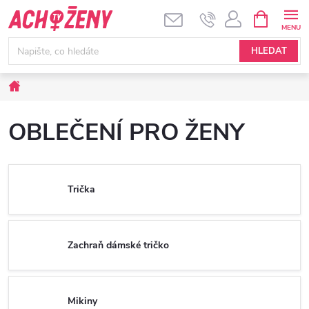
Přejít
NÁKUPNÍ
KOŠÍK
na
obsah
HLEDAT
Domů
OBLEČENÍ PRO ŽENY
Trička
Zachraň dámské tričko
Mikiny