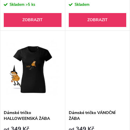
o
o
Skladem
>5 ks
Skladem
d
d
ZOBRAZIT
ZOBRAZIT
u
u
k
k
t
t
ů
ů
Dámské tričko
Dámské tričko VÁNOČNÍ
HALLOWEENSKÁ ŽÁBA
ŽÁBA
349 Kč
349 Kč
od
od