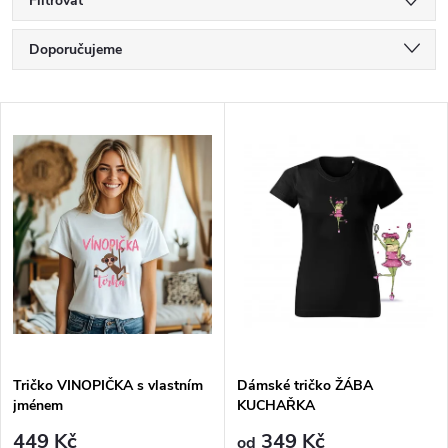
Filtrovat
Ř
Doporučujeme
a
Nejlevnější
V
Nejdražší
z
ý
Nejprodávanější
e
p
Abecedně
n
i
í
s
p
p
Tričko VINOPIČKA s vlastním
Dámské tričko ŽÁBA
r
jménem
KUCHAŘKA
r
449 Kč
349 Kč
od