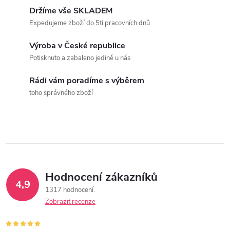
k
c
Držíme vše SKLADEM
o
Expedujeme zboží do 5ti pracovních dnů
í
v
á
Výroba v České republice
p
Potisknuto a zabaleno jedině u nás
n
r
í
Rádi vám poradíme s výběrem
v
toho správného zboží
k
y
v
ý
Hodnocení zákazníků
4,9
1317 hodnocení
p
Zobrazit recenze
i