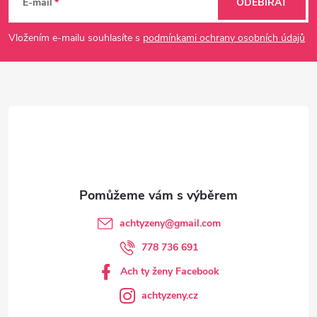
á
E-mail
ODEBÍRAT
p
Vložením e-mailu souhlasíte s
podmínkami ochrany osobních údajů
a
t
í
achtyzeny
@
gmail.com
778 736 691
Ach ty ženy Facebook
achtyzeny.cz