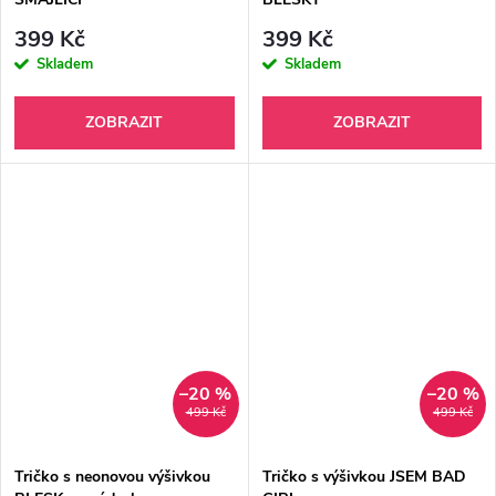
399 Kč
399 Kč
Skladem
Skladem
ZOBRAZIT
ZOBRAZIT
–20 %
–20 %
499 Kč
499 Kč
Tričko s neonovou výšivkou
Tričko s výšivkou JSEM BAD