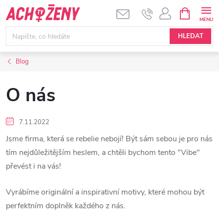
Přejít
NÁKUPNÍ
KOŠÍK
na
obsah
HLEDAT
Blog
O nás
7.11.2022
Jsme firma, která se rebelie nebojí! Být sám sebou je pro nás
tím nejdůležitějším heslem, a chtěli bychom tento "Vibe"
převést i na vás!
Vyrábíme originální a inspirativní motivy, které mohou být
perfektním doplněk každého z nás.