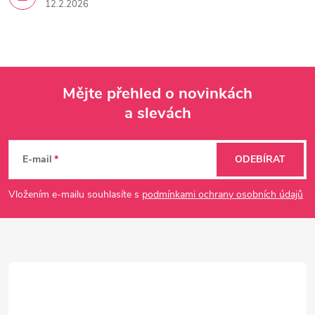
12.2.2026
Mějte přehled o novinkách
a slevách
Z
á
E-mail
ODEBÍRAT
p
Vložením e-mailu souhlasíte s
podmínkami ochrany osobních údajů
a
t
í