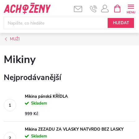
Přejít
NÁKUPNÍ
KOŠÍK
na
obsah
HLEDAT
MUŽI
Mikiny
Nejprodávanější
Mikina pánská KŘÍDLA
Skladem
999 Kč
Mikina ZEZADU ZA VLASKY NATVRDO BEZ LASKY
Skladem