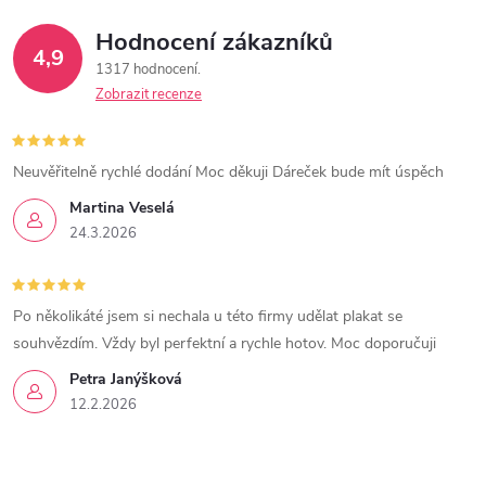
v
Hodnocení zákazníků
k
4,9
1317 hodnocení
y
Zobrazit recenze
v
Neuvěřitelně rychlé dodání Moc děkuji Dáreček bude mít úspěch
ý
Martina Veselá
p
24.3.2026
i
s
Po několikáté jsem si nechala u této firmy udělat plakat se
souhvězdím. Vždy byl perfektní a rychle hotov. Moc doporučuji
u
Petra Janýšková
12.2.2026