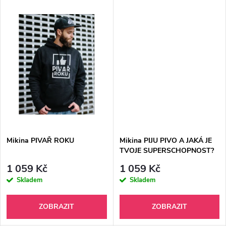
u
k
k
t
t
ů
ů
Mikina PIVAŘ ROKU
Mikina PIJU PIVO A JAKÁ JE
TVOJE SUPERSCHOPNOST?
1 059 Kč
1 059 Kč
Skladem
Skladem
ZOBRAZIT
ZOBRAZIT