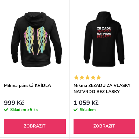
V
Nejdražší
z
ý
Nejprodávanější
e
p
Abecedně
n
i
í
s
p
p
Mikina pánská KŘÍDLA
Mikina ZEZADU ZA VLASKY
r
NATVRDO BEZ LASKY
r
o
999 Kč
1 059 Kč
o
Skladem
>5 ks
Skladem
d
d
ZOBRAZIT
ZOBRAZIT
u