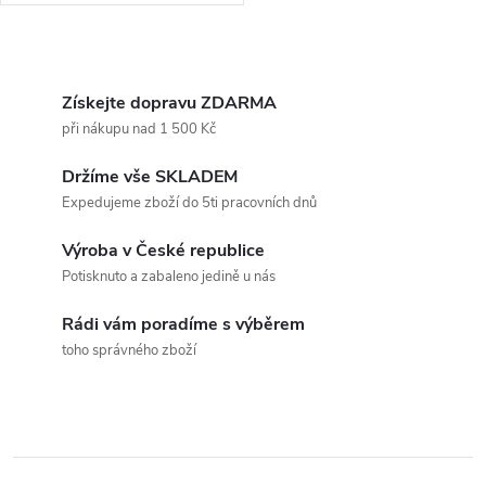
O
v
Získejte dopravu ZDARMA
při nákupu nad 1 500 Kč
l
Držíme vše SKLADEM
á
Expedujeme zboží do 5ti pracovních dnů
d
Výroba v České republice
a
Potisknuto a zabaleno jedině u nás
c
Rádi vám poradíme s výběrem
toho správného zboží
í
p
r