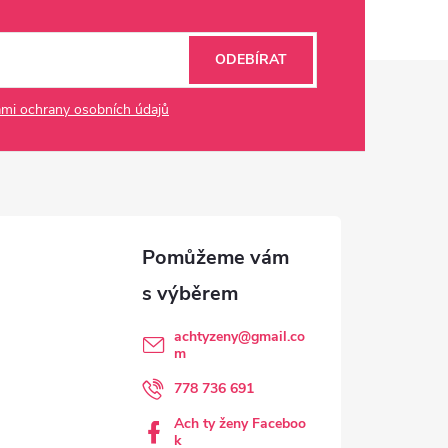
ODEBÍRAT
mi ochrany osobních údajů
achtyzeny
@
gmail.co
m
778 736 691
Ach ty ženy Faceboo
k