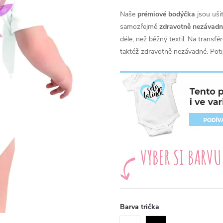
Naše
prémiové bodýčka
jsou uši
samozřejmě
zdravotně nezávadn
déle, než běžný textil. Na transf
taktéž zdravotně nezávadné. Poti
Barva trička