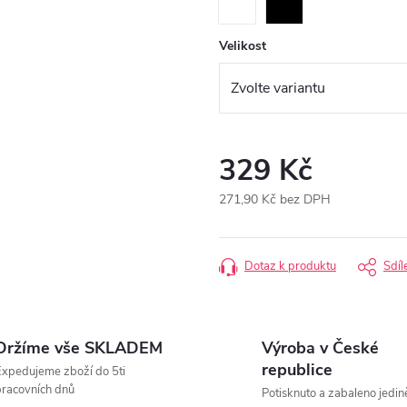
Velikost
329 Kč
271,90 Kč bez DPH
Měrná
cena:
Dotaz k produktu
Sdíl
Držíme vše SKLADEM
Výroba v České
republice
xpedujeme zboží do 5ti
racovních dnů
Potisknuto a zabaleno jedin