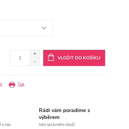
VLOŽIT DO KOŠÍKU
et
Tisk
Rádi vám poradíme s
výběrem
ě u nás
toho správného zboží