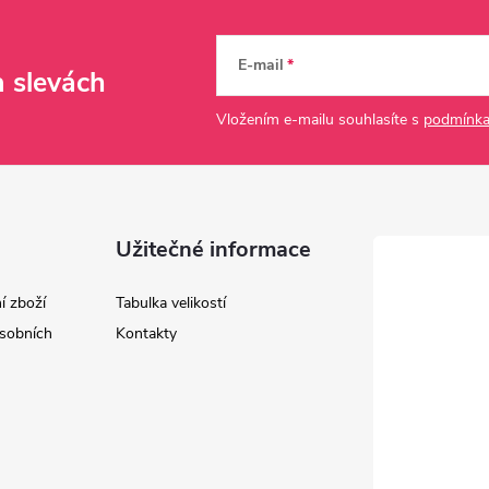
E-mail
a slevách
Vložením e-mailu souhlasíte s
podmínka
Užitečné informace
í zboží
Tabulka velikostí
sobních
Kontakty