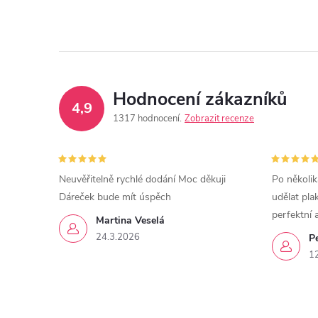
Hodnocení zákazníků
4,9
1317 hodnocení
Zobrazit recenze
Neuvěřitelně rychlé dodání Moc děkuji
Po několik
Dáreček bude mít úspěch
udělat pla
perfektní 
Martina Veselá
24.3.2026
P
1