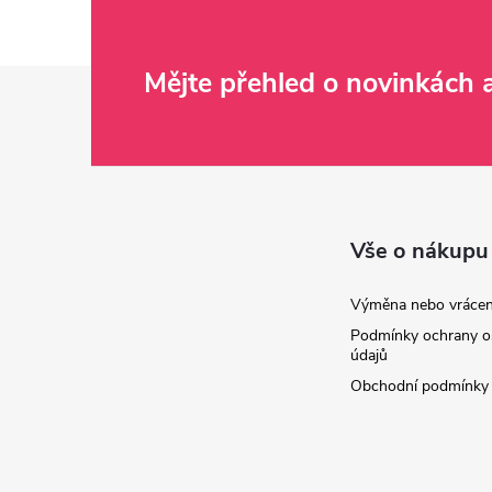
Z
Mějte přehled o novinkách
á
p
a
Vše o nákupu
t
Výměna nebo vrácen
Podmínky ochrany o
í
údajů
Obchodní podmínky