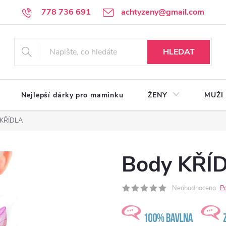
778 736 691
achtyzeny@gmail.com
HLEDAT
Nejlepší dárky pro maminku
ŽENY
MUŽI
 KŘÍDLA
Body KŘÍ
Neohodnoceno
P