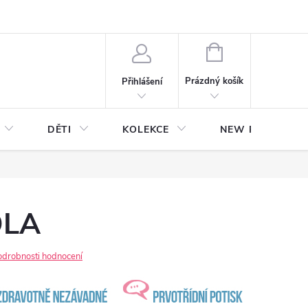
NÁKUPNÍ
KOŠÍK
Prázdný košík
Přihlášení
DĚTI
KOLEKCE
NEW Plakáty s V
DLA
odrobnosti hodnocení