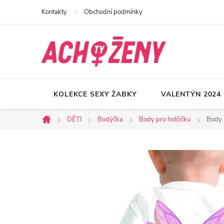
Přejít
Kontakty
Obchodní podmínky
na
obsah
KOLEKCE SEXY ŽABKY
VALENTÝN 2024
DĚTI
Bodýčka
Body pro holčičku
Body
Domů