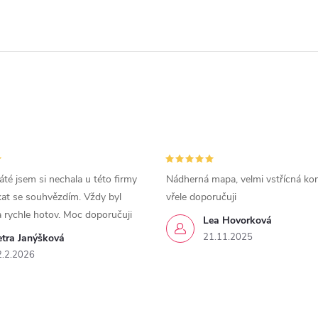
áté jsem si nechala u této firmy
Nádherná mapa, velmi vstřícná ko
kat se souhvězdím. Vždy byl
vřele doporučuji
a rychle hotov. Moc doporučuji
Lea Hovorková
21.11.2025
etra Janýšková
2.2.2026