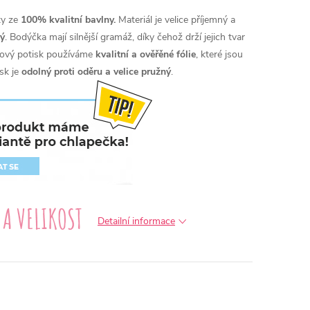
ty ze
100% kvalitní bavlny.
Materiál je velice příjemný a
ý
. Bodýčka mají silnější gramáž, díky čehož drží jejich tvar
érový potisk používáme
kvalitní a ověřěné fólie
, které jsou
sk je
odolný proti oděru a velice pružný
.
Detailní informace