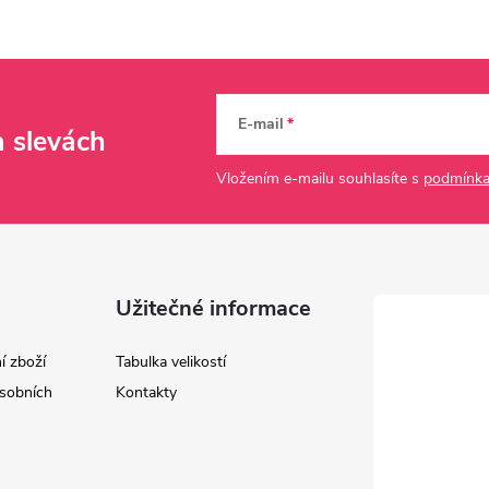
E-mail
a slevách
Vložením e-mailu souhlasíte s
podmínka
Užitečné informace
í zboží
Tabulka velikostí
sobních
Kontakty