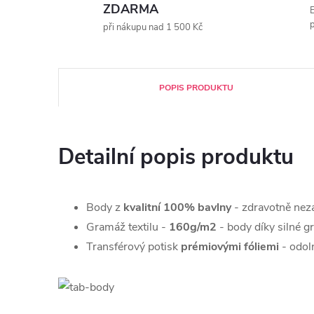
ZDARMA
E
p
při nákupu nad 1 500 Kč
POPIS PRODUKTU
Detailní popis produktu
Body z
kvalitní 100% bavlny
- zdravotně nez
Gramáž textilu -
160g/m2
- body díky silné g
Transférový potisk
prémiovými fóliemi
- odoln