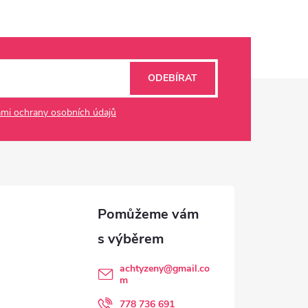
ODEBÍRAT
mi ochrany osobních údajů
achtyzeny
@
gmail.co
m
778 736 691