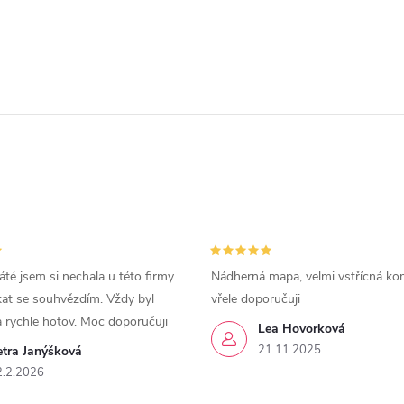
áté jsem si nechala u této firmy
Nádherná mapa, velmi vstřícná ko
kat se souhvězdím. Vždy byl
vřele doporučuji
a rychle hotov. Moc doporučuji
Lea Hovorková
21.11.2025
etra Janýšková
2.2.2026