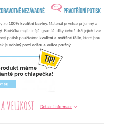
ty ze
100% kvalitní bavlny.
Materiál je velice příjemný a
ý
. Bodýčka mají silnější gramáž, díky čehož drží jejich tvar
érový potisk používáme
kvalitní a ověřěné fólie
, které jsou
sk je
odolný proti oděru a velice pružný
.
Detailní informace