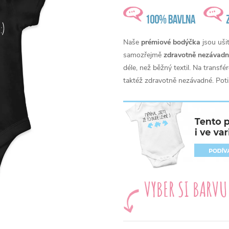
Naše
prémiové bodýčka
jsou uši
samozřejmě
zdravotně nezávadn
déle, než běžný textil. Na transf
taktéž zdravotně nezávadné. Poti