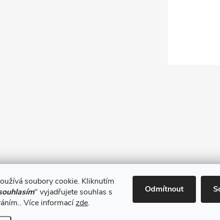
oužívá soubory cookie. Kliknutím
Obchodní podmínky
Odmítnout
S
souhlasím
" vyjadřujete souhlas s
váním.. Více informací
zde
.