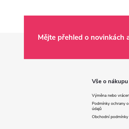
Z
Mějte přehled o novinkách
á
p
a
Vše o nákupu
t
Výměna nebo vrácen
Podmínky ochrany o
í
údajů
Obchodní podmínky