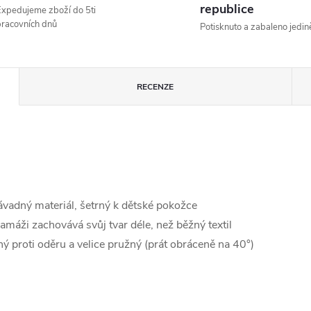
republice
xpedujeme zboží do 5ti
racovních dnů
Potisknuto a zabaleno jedin
RECENZE
ávadný materiál, šetrný k dětské pokožce
ramáži zachovává svůj tvar déle, než běžný textil
ý proti oděru a velice pružný (prát obráceně na 40°)