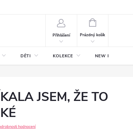
NÁKUPNÍ
KOŠÍK
Prázdný košík
Přihlášení
DĚTI
KOLEKCE
NEW Plakáty s V
KALA JSEM, ŽE TO
HKÉ
odrobnosti hodnocení