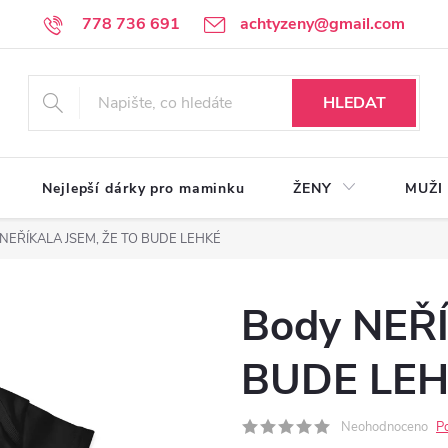
778 736 691
achtyzeny@gmail.com
HLEDAT
Nejlepší dárky pro maminku
ŽENY
MUŽI
 NEŘÍKALA JSEM, ŽE TO BUDE LEHKÉ
Body NEŘÍ
BUDE LE
Neohodnoceno
P