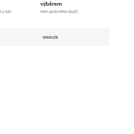
výběrem
ě u nás
toho správného zboží
DISKUZE