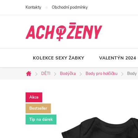
Přejít
Kontakty
Obchodní podmínky
na
obsah
KOLEKCE SEXY ŽABKY
VALENTÝN 2024
DĚTI
Bodýčka
Body pro holčičku
Body
Domů
Akce
Bestseller
Tip na dárek