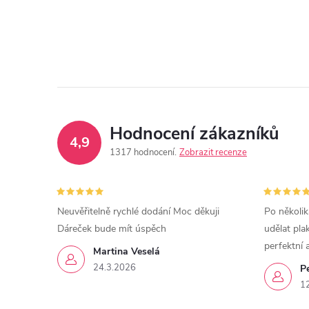
Hodnocení zákazníků
4,9
1317 hodnocení
Zobrazit recenze
Neuvěřitelně rychlé dodání Moc děkuji
Po několik
Dáreček bude mít úspěch
udělat pla
perfektní 
Martina Veselá
24.3.2026
P
1