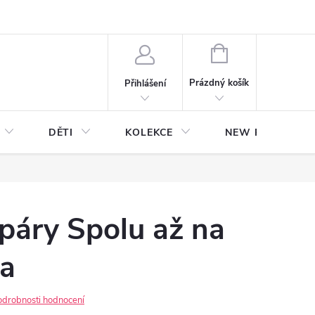
NÁKUPNÍ
KOŠÍK
Prázdný košík
Přihlášení
DĚTI
KOLEKCE
NEW Plakáty s V
 páry Spolu až na
ta
odrobnosti hodnocení