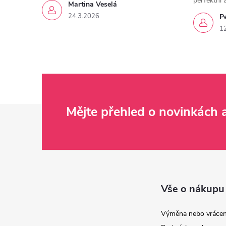
perfektní 
Martina Veselá
24.3.2026
P
1
Z
Mějte přehled o novinkách
á
p
a
Vše o nákupu
t
Výměna nebo vrácen