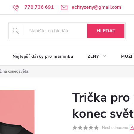
778 736 691
achtyzeny@gmail.com
HLEDAT
Nejlepší dárky pro maminku
ŽENY
MUŽI
až na konec světa
Trička pro
konec svě
Neohodnoceno
P