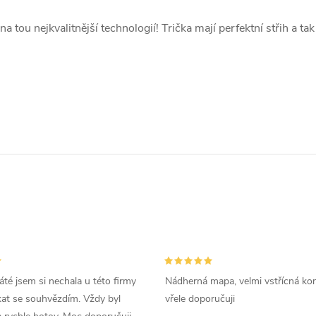
 tou nejkvalitnější technologií! Trička mají perfektní střih a ta
áté jsem si nechala u této firmy
Nádherná mapa, velmi vstřícná ko
kat se souhvězdím. Vždy byl
vřele doporučuji