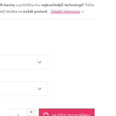
% bavlny
a potištěna tou
nejkvalitnější technologií!
Trička
sedí zkrátka na
každé postavě
.
Detailní informace
VLOŽIT DO KOŠÍKU