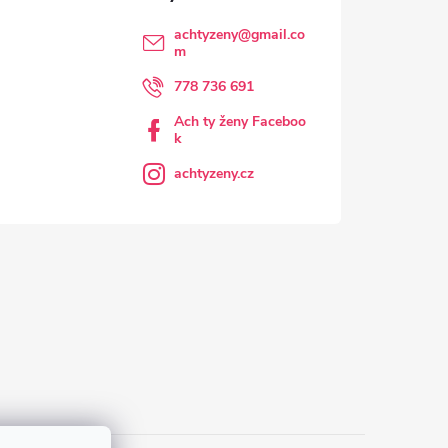
achtyzeny
@
gmail.co
m
778 736 691
Ach ty ženy Faceboo
k
achtyzeny.cz