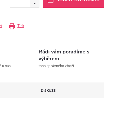
et
Tisk
Rádi vám poradíme s
výběrem
ě u nás
toho správného zboží
DISKUZE