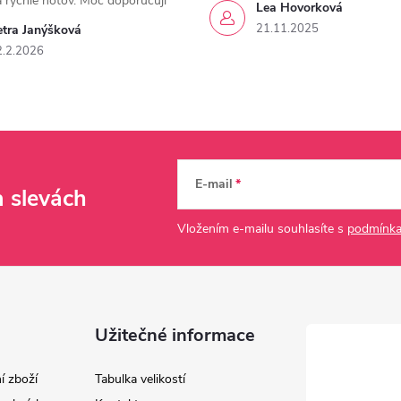
a rychle hotov. Moc doporučuji
Lea Hovorková
21.11.2025
etra Janýšková
2.2.2026
E-mail
a slevách
Vložením e-mailu souhlasíte s
podmínka
Užitečné informace
í zboží
Tabulka velikostí