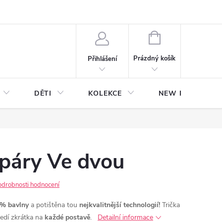
NÁKUPNÍ
KOŠÍK
Prázdný košík
Přihlášení
DĚTI
KOLEKCE
NEW Plakáty s V
 páry Ve dvou
odrobnosti hodnocení
% bavlny
a potištěna tou
nejkvalitnější technologií!
Trička
sedí zkrátka na
každé postavě
.
Detailní informace