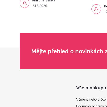
Martina Veselá
24.3.2026
P
1
Z
Mějte přehled o novinkách
á
p
a
Vše o nákupu
t
Výměna nebo vrácen
Podmínky ochrany o