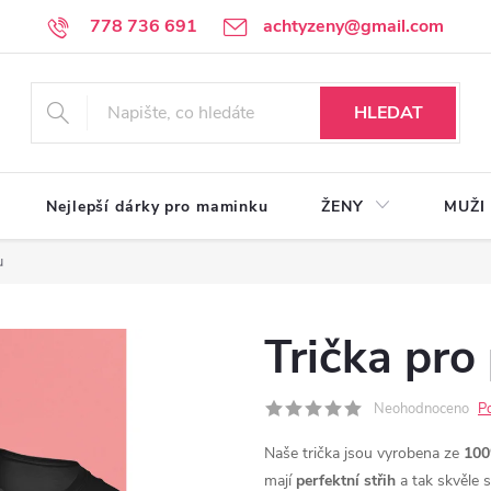
778 736 691
achtyzeny@gmail.com
HLEDAT
Nejlepší dárky pro maminku
ŽENY
MUŽI
u
Trička pro
Neohodnoceno
P
Naše trička jsou vyrobena ze
100
mají
perfektní střih
a tak skvěle 