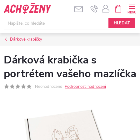
Přejít
NÁKUPNÍ
KOŠÍK
na
obsah
HLEDAT
Dárkové krabičky
Dárková krabička s
portrétem vašeho mazlíčka
Neohodnoceno
Podrobnosti hodnocení