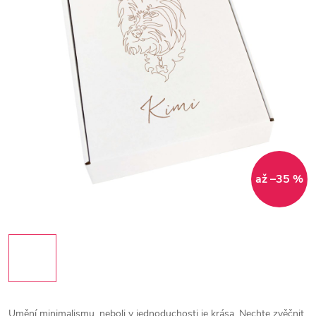
až –35 %
Umění minimalismu, neboli v jednoduchosti je krása. Nechte zvěčnit