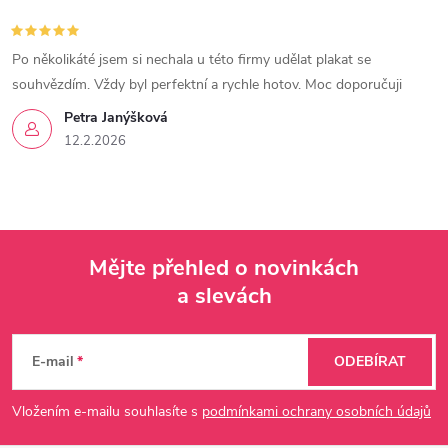
Po několikáté jsem si nechala u této firmy udělat plakat se
souhvězdím. Vždy byl perfektní a rychle hotov. Moc doporučuji
Petra Janýšková
12.2.2026
Mějte přehled o novinkách
a slevách
Z
á
E-mail
ODEBÍRAT
p
Vložením e-mailu souhlasíte s
podmínkami ochrany osobních údajů