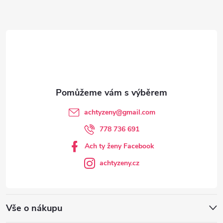
a
t
í
achtyzeny
@
gmail.com
778 736 691
Ach ty ženy Facebook
achtyzeny.cz
Vše o nákupu