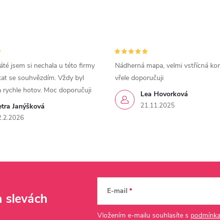
áté jsem si nechala u této firmy
Nádherná mapa, velmi vstřícná ko
kat se souhvězdím. Vždy byl
vřele doporučuji
a rychle hotov. Moc doporučuji
Lea Hovorková
21.11.2025
etra Janýšková
2.2.2026
E-mail
a slevách
Vložením e-mailu souhlasíte s
podmínka