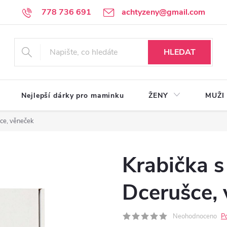
778 736 691
achtyzeny@gmail.com
HLEDAT
Nejlepší dárky pro maminku
ŽENY
MUŽI
ce, věneček
Krabička s
Dcerušce,
Neohodnoceno
P