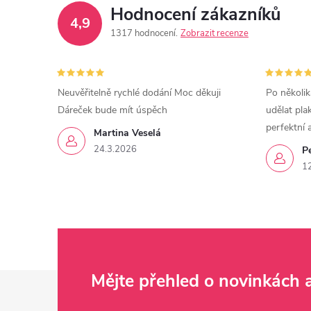
Hodnocení zákazníků
4,9
1317 hodnocení
Zobrazit recenze
Neuvěřitelně rychlé dodání Moc děkuji
Po několik
Dáreček bude mít úspěch
udělat pla
perfektní 
Martina Veselá
24.3.2026
P
1
Z
Mějte přehled o novinkách