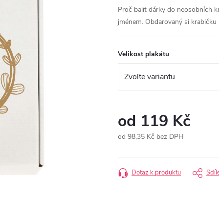
Proč balit dárky do neosobních kr
jménem. Obdarovaný si krabičku u
Velikost plakátu
od
119 Kč
od
98,35 Kč
bez DPH
Měrná
cena:
Dotaz k produktu
Sdíl