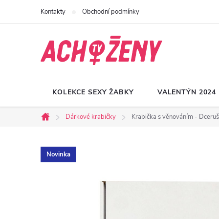
Přejít
Kontakty
Obchodní podmínky
na
obsah
KOLEKCE SEXY ŽABKY
VALENTÝN 2024
Dárkové krabičky
Krabička s věnováním - Dceruš
Domů
Novinka