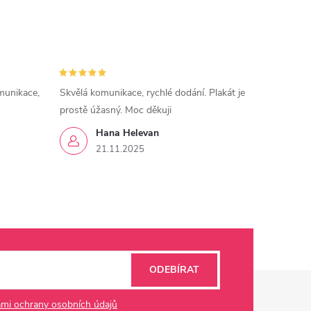
munikace,
Skvělá komunikace, rychlé dodání. Plakát je
prostě úžasný. Moc děkuji
Hana Helevan
21.11.2025
ODEBÍRAT
mi ochrany osobních údajů