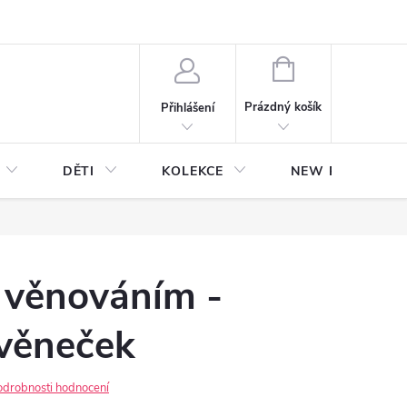
NÁKUPNÍ
KOŠÍK
Prázdný košík
Přihlášení
DĚTI
KOLEKCE
NEW Plakáty s V
 věnováním -
 věneček
odrobnosti hodnocení