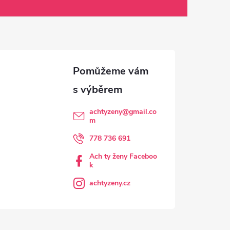
achtyzeny
@
gmail.co
m
778 736 691
Ach ty ženy Faceboo
k
achtyzeny.cz