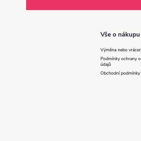
á
p
a
Vše o nákupu
t
Výměna nebo vrácen
Podmínky ochrany o
í
údajů
Obchodní podmínky