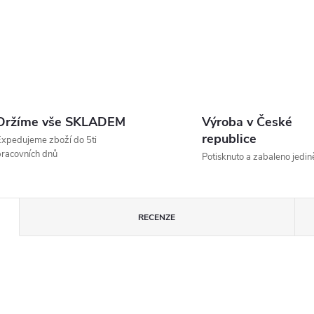
Držíme vše SKLADEM
Výroba v České
republice
xpedujeme zboží do 5ti
racovních dnů
Potisknuto a zabaleno jedin
RECENZE