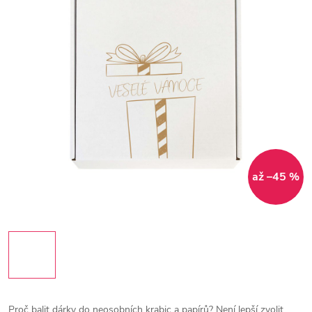
až –45 %
Proč balit dárky do neosobních krabic a papírů? Není lepší zvolit