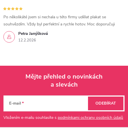
Po několikáté jsem si nechala u této firmy udělat plakat se
souhvězdím. Vždy byl perfektní a rychle hotov. Moc doporučuji
Petra Janýšková
12.2.2026
Mějte přehled o novinkách
a slevách
Z
á
E-mail
ODEBÍRAT
p
Vložením e-mailu souhlasíte s
podmínkami ochrany osobních údajů