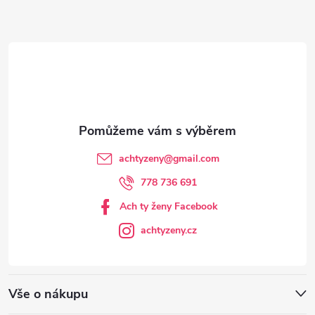
a
t
í
achtyzeny
@
gmail.com
778 736 691
Ach ty ženy Facebook
achtyzeny.cz
Vše o nákupu