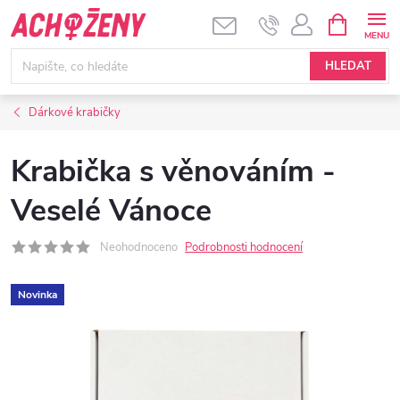
Přejít
NÁKUPNÍ
KOŠÍK
na
obsah
HLEDAT
Dárkové krabičky
Krabička s věnováním -
Veselé Vánoce
Neohodnoceno
Podrobnosti hodnocení
Novinka