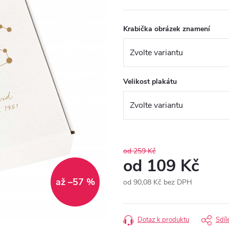
Krabička obrázek znamení
Velikost plakátu
od 259 Kč
od
109 Kč
až –57 %
od
90,08 Kč
bez DPH
Měrná
cena:
Dotaz k produktu
Sdíl