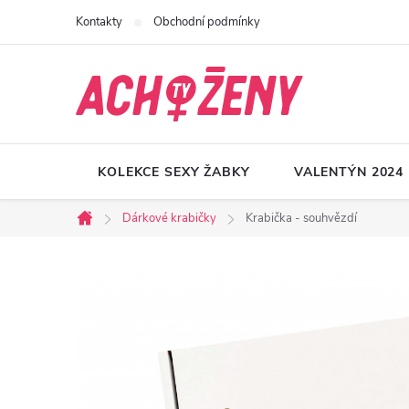
Přejít
Kontakty
Obchodní podmínky
na
obsah
KOLEKCE SEXY ŽABKY
VALENTÝN 2024
Dárkové krabičky
Krabička - souhvězdí
Domů