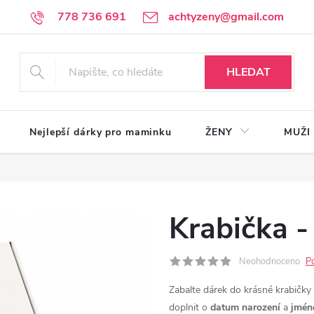
778 736 691
achtyzeny@gmail.com
HLEDAT
Nejlepší dárky pro maminku
ŽENY
MUŽI
Krabička -
Neohodnoceno
P
Zabalte dárek do krásné krabičk
doplnit o
datum narození
a
jmén