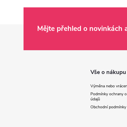
Z
Mějte přehled o novinkách
á
p
a
Vše o nákupu
t
Výměna nebo vrácen
Podmínky ochrany o
í
údajů
Obchodní podmínky