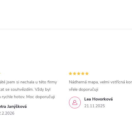
áté jsem si nechala u této firmy
Nádherná mapa, velmi vstřícná ko
kat se souhvězdím. Vždy byl
vřele doporučuji
a rychle hotov. Moc doporučuji
Lea Hovorková
21.11.2025
etra Janýšková
2.2.2026