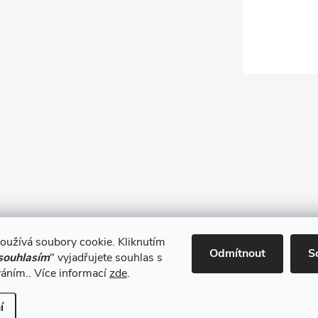
oužívá soubory cookie. Kliknutím
Obchodní podmínky
Odmítnout
S
souhlasím
" vyjadřujete souhlas s
váním.. Více informací
zde
.
í