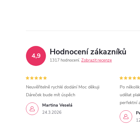
Hodnocení zákazníků
4,9
1317 hodnocení
Zobrazit recenze
Neuvěřitelně rychlé dodání Moc děkuji
Po několik
Dáreček bude mít úspěch
udělat pla
perfektní 
Martina Veselá
24.3.2026
P
1