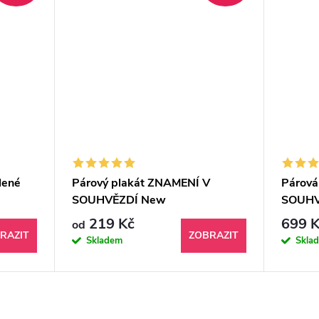
lené
Párový plakát ZNAMENÍ V
Párová
SOUHVĚZDÍ New
SOUHV
219 Kč
699 K
od
RAZIT
ZOBRAZIT
Skladem
Skla