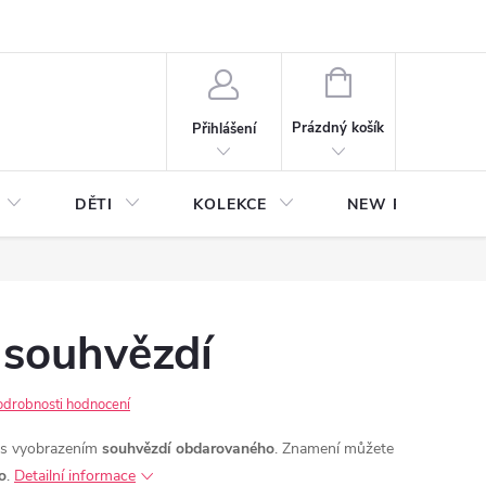
NÁKUPNÍ
KOŠÍK
Prázdný košík
Přihlášení
DĚTI
KOLEKCE
NEW Plakáty s V
 souhvězdí
odrobnosti hodnocení
y s vyobrazením
souhvězdí obdarovaného
. Znamení můžete
o
.
Detailní informace