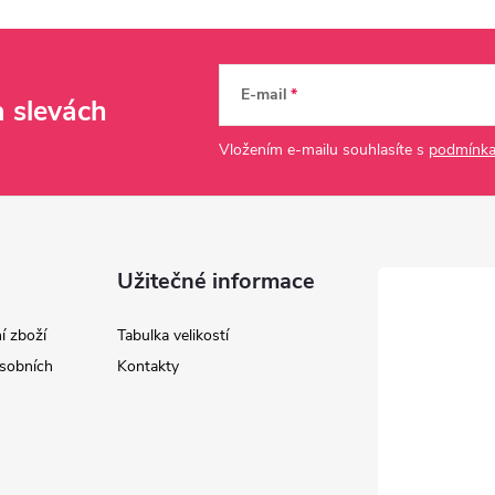
E-mail
a slevách
Vložením e-mailu souhlasíte s
podmínka
Užitečné informace
í zboží
Tabulka velikostí
sobních
Kontakty