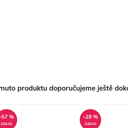
muto produktu doporučujeme ještě dok
–57 %
–28 %
259 Kč
249 Kč