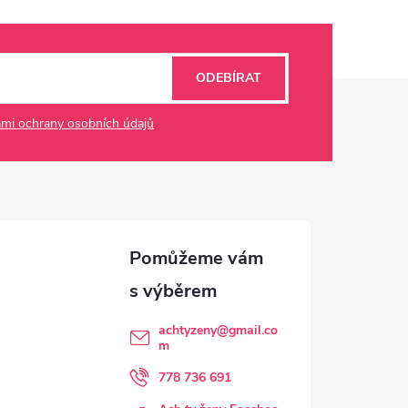
ODEBÍRAT
mi ochrany osobních údajů
achtyzeny
@
gmail.co
m
778 736 691