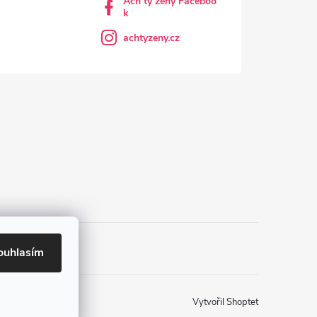
Ach ty ženy Faceboo
k
achtyzeny.cz
ouhlasím
Vytvořil Shoptet