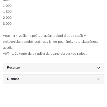
1 000,-
1 500,-
2 000,-
3 000,-
Voucher ti zašleme poštou, avšak pokud ti bude stačit v
elektronické podobě, stačí, aby jsi do poznámky tuto skutečnost
uvedla.
Věříme, že tento dárek udělá darované obrovskou radost.
Recenze
Diskuse