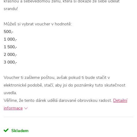
krásnou a sebevědomou ženu, která si dokáže ze sebe udělat
srandu!
Můžeš si vybrat voucher v hodnotě:
500,-
1 000,-
1 500,-
2 000,-
3 000,-
Voucher ti zašleme poštou, avšak pokud ti bude stačit v
elektronické podobě, stačí, aby jsi do poznámky tuto skutečnost
uvedla.
Věříme, že tento dárek udělá darované obrovskou radost.
Detailní
informace
Skladem