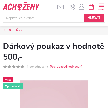
Přejít
NÁKUPNÍ
KOŠÍK
na
obsah
HLEDAT
DOPLŇKY
Dárkový poukaz v hodnotě
500,-
Neohodnoceno
Podrobnosti hodnocení
Akce
Tip na dárek