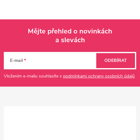
Mějte přehled o novinkách
a slevách
Z
á
E-mail
ODEBÍRAT
p
Vložením e-mailu souhlasíte s
podmínkami ochrany osobních údajů
a
t
í