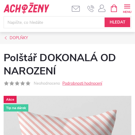
Přejít
NÁKUPNÍ
KOŠÍK
na
obsah
HLEDAT
DOPLŇKY
Polštář DOKONALÁ OD
NAROZENÍ
Neohodnoceno
Podrobnosti hodnocení
Akce
Tip na dárek