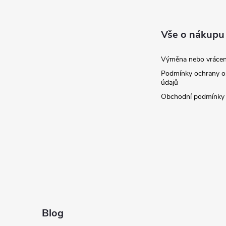
p
a
Vše o nákupu
t
Výměna nebo vrácen
Podmínky ochrany o
í
údajů
Obchodní podmínky
Blog