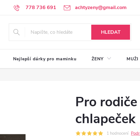
778 736 691
achtyzeny@gmail.com
HLEDAT
Nejlepší dárky pro maminku
ŽENY
MUŽI
Pro rodiče
chlapeček
1 hodnocení
Podr