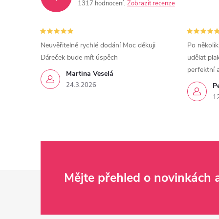
1317 hodnocení
Zobrazit recenze
Neuvěřitelně rychlé dodání Moc děkuji
Po několik
Dáreček bude mít úspěch
udělat pla
perfektní 
Martina Veselá
24.3.2026
P
1
Z
Mějte přehled o novinkách
á