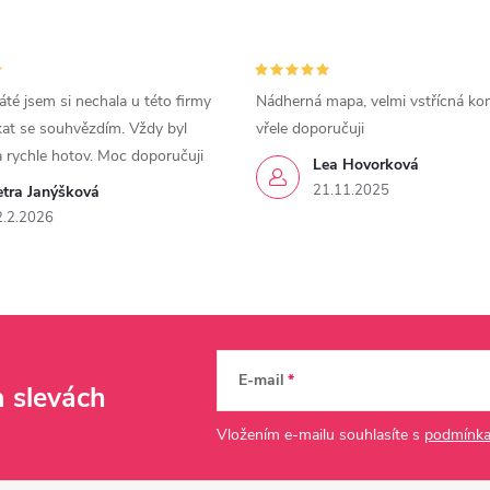
áté jsem si nechala u této firmy
Nádherná mapa, velmi vstřícná ko
kat se souhvězdím. Vždy byl
vřele doporučuji
a rychle hotov. Moc doporučuji
Lea Hovorková
21.11.2025
etra Janýšková
2.2.2026
E-mail
a slevách
Vložením e-mailu souhlasíte s
podmínka