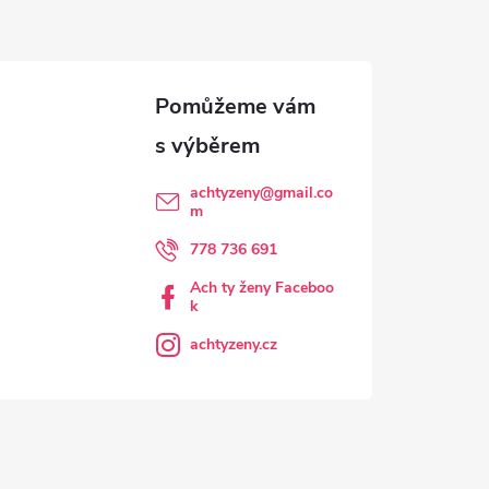
achtyzeny
@
gmail.co
m
778 736 691
Ach ty ženy Faceboo
k
achtyzeny.cz