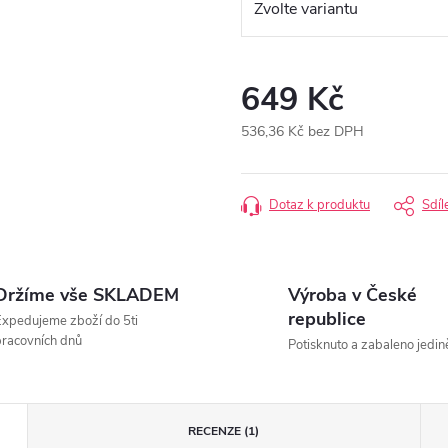
649 Kč
536,36 Kč bez DPH
Měrná
cena:
Dotaz k produktu
Sdíl
Držíme vše SKLADEM
Výroba v České
republice
xpedujeme zboží do 5ti
racovních dnů
Potisknuto a zabaleno jedin
RECENZE (1)