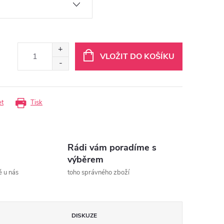
VLOŽIT DO KOŠÍKU
et
Tisk
Rádi vám poradíme s
výběrem
ě u nás
toho správného zboží
DISKUZE