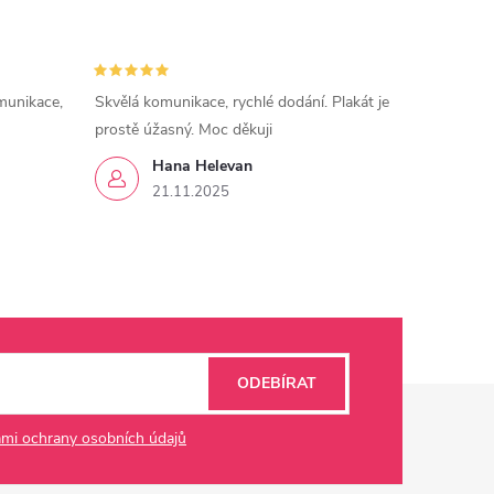
munikace,
Skvělá komunikace, rychlé dodání. Plakát je
prostě úžasný. Moc děkuji
Hana Helevan
21.11.2025
ODEBÍRAT
mi ochrany osobních údajů