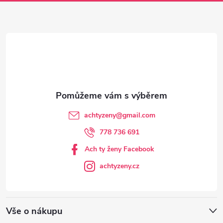
a
t
í
achtyzeny
@
gmail.com
778 736 691
Ach ty ženy Facebook
achtyzeny.cz
Vše o nákupu