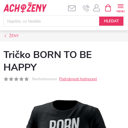
Přejít
NÁKUPNÍ
KOŠÍK
na
obsah
HLEDAT
ŽENY
Tričko BORN TO BE
HAPPY
Neohodnoceno
Podrobnosti hodnocení