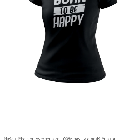
Naše trička jsou vyrobena ze 100% bavlny a potištěna tou