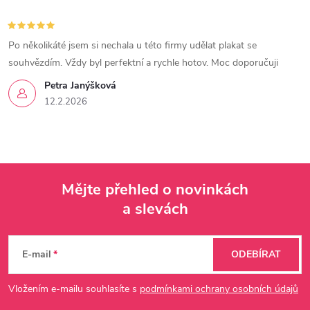
Po několikáté jsem si nechala u této firmy udělat plakat se
souhvězdím. Vždy byl perfektní a rychle hotov. Moc doporučuji
Petra Janýšková
12.2.2026
Mějte přehled o novinkách
a slevách
Z
á
E-mail
ODEBÍRAT
p
Vložením e-mailu souhlasíte s
podmínkami ochrany osobních údajů