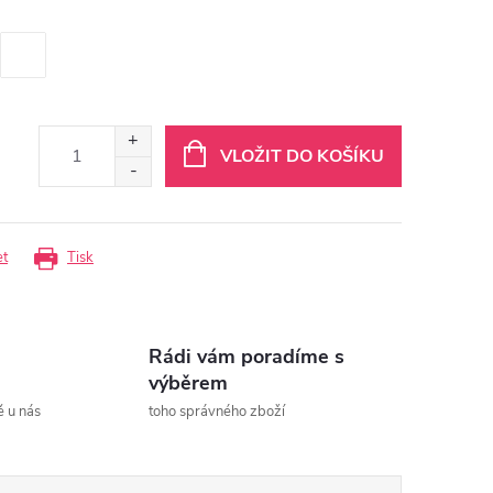
VLOŽIT DO KOŠÍKU
et
Tisk
Rádi vám poradíme s
výběrem
ě u nás
toho správného zboží