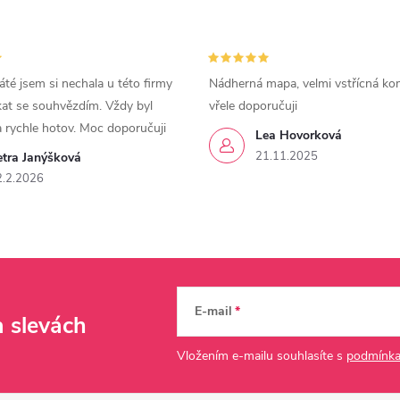
áté jsem si nechala u této firmy
Nádherná mapa, velmi vstřícná ko
kat se souhvězdím. Vždy byl
vřele doporučuji
a rychle hotov. Moc doporučuji
Lea Hovorková
21.11.2025
etra Janýšková
2.2.2026
E-mail
a slevách
Vložením e-mailu souhlasíte s
podmínka