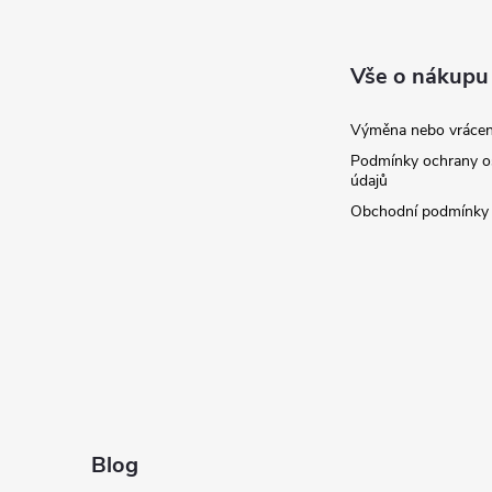
p
a
Vše o nákupu
t
Výměna nebo vrácen
Podmínky ochrany o
í
údajů
Obchodní podmínky
Blog