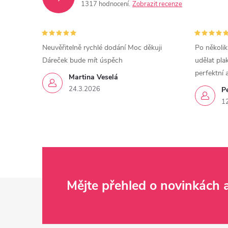
1317 hodnocení
Zobrazit recenze
Neuvěřitelně rychlé dodání Moc děkuji
Po několik
Dáreček bude mít úspěch
udělat pla
perfektní 
Martina Veselá
24.3.2026
P
1
Z
Mějte přehled o novinkách
á