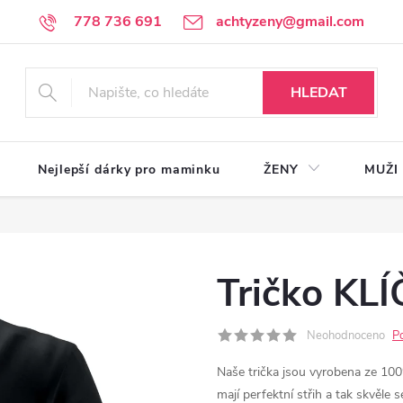
778 736 691
achtyzeny@gmail.com
HLEDAT
Nejlepší dárky pro maminku
ŽENY
MUŽI
Tričko KL
Neohodnoceno
P
Naše trička jsou vyrobena ze 100%
mají perfektní střih a tak skvěle