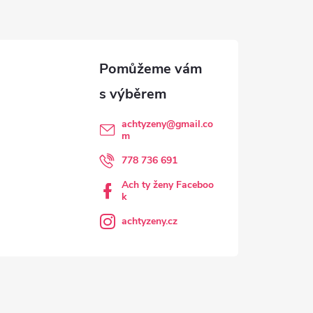
achtyzeny
@
gmail.co
m
778 736 691
Ach ty ženy Faceboo
k
achtyzeny.cz