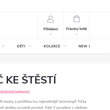
NÁKUPNÍ
KOŠÍK
Prázdný košík
Přihlášení
DĚTI
KOLEKCE
NEW Plakáty s V
ÍČ KE ŠTĚSTÍ
odrobnosti hodnocení
 bavlny a potištěna tou nejkvalitnější technologií! Trička
 sedí zkrátka na každé postavě. Rádi Ti poradíme s výběrem