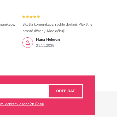
munikace,
Skvělá komunikace, rychlé dodání. Plakát je
prostě úžasný. Moc děkuji
Hana Helevan
21.11.2025
ODEBÍRAT
mi ochrany osobních údajů