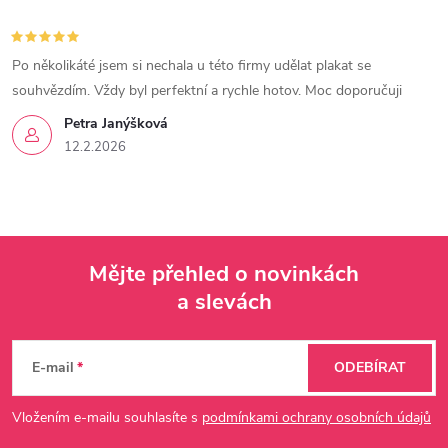
Po několikáté jsem si nechala u této firmy udělat plakat se
souhvězdím. Vždy byl perfektní a rychle hotov. Moc doporučuji
Petra Janýšková
12.2.2026
Mějte přehled o novinkách
a slevách
Z
á
E-mail
ODEBÍRAT
p
Vložením e-mailu souhlasíte s
podmínkami ochrany osobních údajů