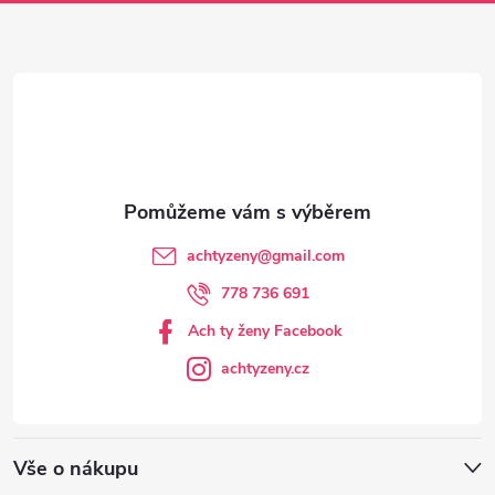
a
t
í
achtyzeny
@
gmail.com
778 736 691
Ach ty ženy Facebook
achtyzeny.cz
Vše o nákupu