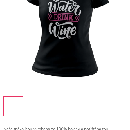
Naše trička jsou vyrobena ze 100% bavlny a potištěna tou