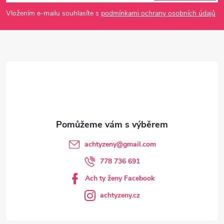
p
Vložením e-mailu souhlasíte s
podmínkami ochrany osobních údajů
a
t
í
achtyzeny
@
gmail.com
778 736 691
Ach ty ženy Facebook
achtyzeny.cz