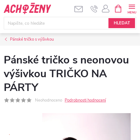
Přejít
NÁKUPNÍ
KOŠÍK
na
obsah
HLEDAT
Pánské tričko s výšivkou
Pánské tričko s neonovou
výšivkou TRIČKO NA
PÁRTY
Neohodnoceno
Podrobnosti hodnocení