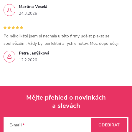
Martina Veselá
24.3.2026
Po několikáté jsem si nechala u této firmy udělat plakat se
souhvězdím. Vždy byl perfektní a rychle hotov. Moc doporučuji
Petra Janýšková
12.2.2026
Mějte přehled o novinkách
a slevách
Z
á
E-mail
ODEBÍRAT