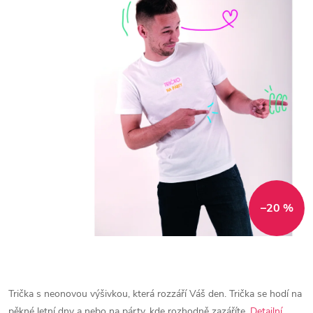
–20 %
Trička s neonovou výšivkou, která rozzáří Váš den. Trička se hodí na
pěkné letní dny a nebo na párty, kde rozhodně zazáříte.
Detailní