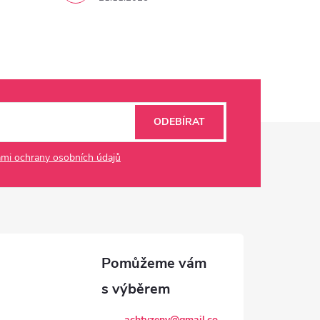
ODEBÍRAT
mi ochrany osobních údajů
achtyzeny
@
gmail.co