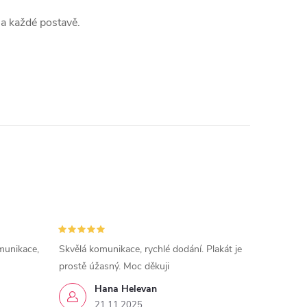
na každé postavě.
munikace,
Skvělá komunikace, rychlé dodání. Plakát je
prostě úžasný. Moc děkuji
Hana Helevan
21.11.2025