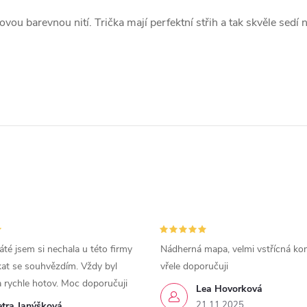
ou barevnou nití. Trička mají perfektní střih a tak skvěle sedí 
áté jsem si nechala u této firmy
Nádherná mapa, velmi vstřícná ko
kat se souhvězdím. Vždy byl
vřele doporučuji
a rychle hotov. Moc doporučuji
Lea Hovorková
21.11.2025
etra Janýšková