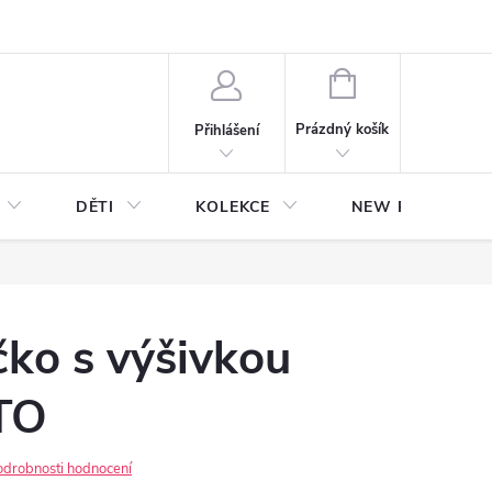
NÁKUPNÍ
KOŠÍK
Prázdný košík
Přihlášení
DĚTI
KOLEKCE
NEW Plakáty s V
čko s výšivkou
TO
odrobnosti hodnocení