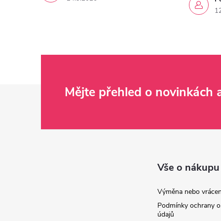
1
Z
Mějte přehled o novinkách
á
p
a
Vše o nákupu
t
Výměna nebo vrácen
Podmínky ochrany o
í
údajů