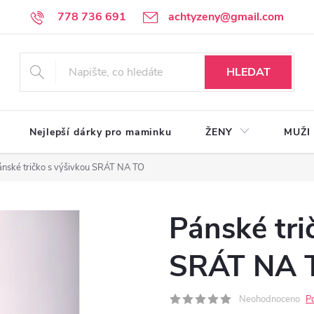
778 736 691
achtyzeny@gmail.com
HLEDAT
Nejlepší dárky pro maminku
ŽENY
MUŽI
ánské tričko s výšivkou SRÁT NA TO
Pánské tri
SRÁT NA 
Neohodnoceno
P