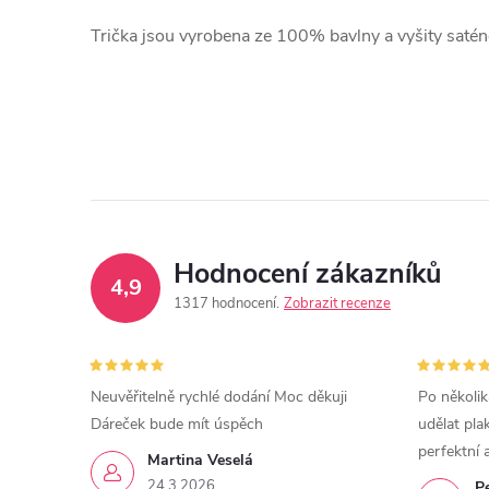
T
rička jsou vyrobena ze 100% bavlny a vyšity saténov
Hodnocení zákazníků
4,9
1317 hodnocení
Zobrazit recenze
Neuvěřitelně rychlé dodání Moc děkuji
Po několik
Dáreček bude mít úspěch
udělat pla
perfektní 
Martina Veselá
24.3.2026
P