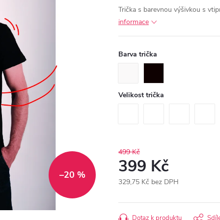
Trička s barevnou výšivkou s vt
informace
Barva trička
Velikost trička
499 Kč
399 Kč
–20 %
329,75 Kč bez DPH
Měrná
cena:
Dotaz k produktu
Sdíl