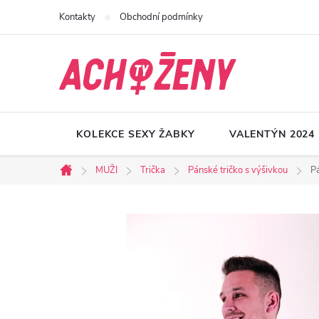
Přejít
Kontakty
Obchodní podmínky
na
obsah
KOLEKCE SEXY ŽABKY
VALENTÝN 2024
MUŽI
Trička
Pánské tričko s výšivkou
P
Domů