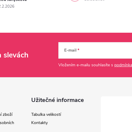
2.2.2026
E-mail
a slevách
Vložením e-mailu souhlasíte s
podmínka
Užitečné informace
í zboží
Tabulka velikostí
sobních
Kontakty