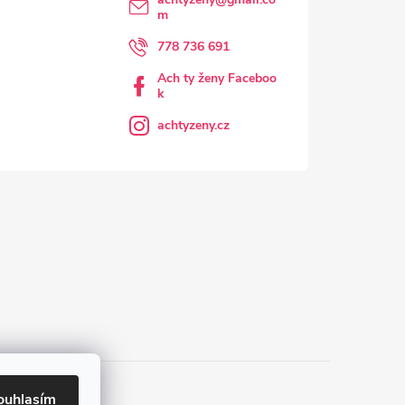
m
778 736 691
Ach ty ženy Faceboo
k
achtyzeny.cz
ouhlasím