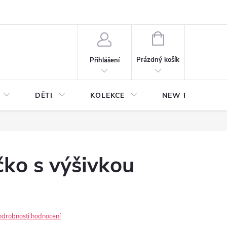
NÁKUPNÍ
KOŠÍK
Prázdný košík
Přihlášení
DĚTI
KOLEKCE
NEW Plakáty s V
čko s výšivkou
odrobnosti hodnocení