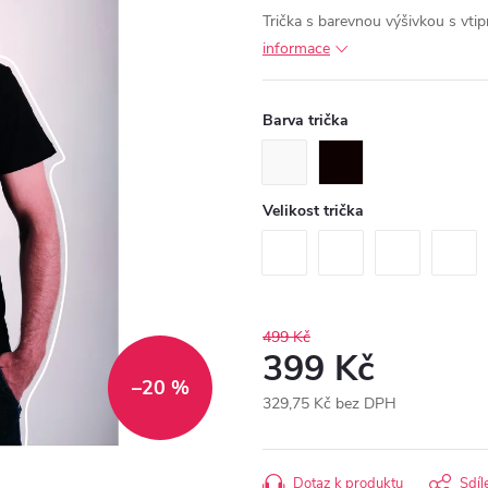
Trička s barevnou výšivkou s vt
informace
Barva trička
Velikost trička
499 Kč
399 Kč
–20 %
329,75 Kč bez DPH
Měrná
cena:
Dotaz k produktu
Sdíl