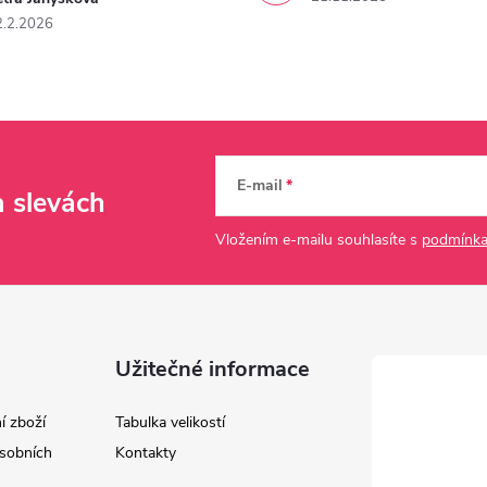
2.2.2026
E-mail
a slevách
Vložením e-mailu souhlasíte s
podmínka
Užitečné informace
í zboží
Tabulka velikostí
sobních
Kontakty