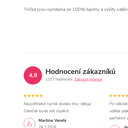
T
rička jsou vyrobena ze 100% bavlny a vyšity saténov
Hodnocení zákazníků
4,9
1317 hodnocení
Zobrazit recenze
Neuvěřitelně rychlé dodání Moc děkuji
Po několik
Dáreček bude mít úspěch
udělat pla
perfektní 
Martina Veselá
24.3.2026
P