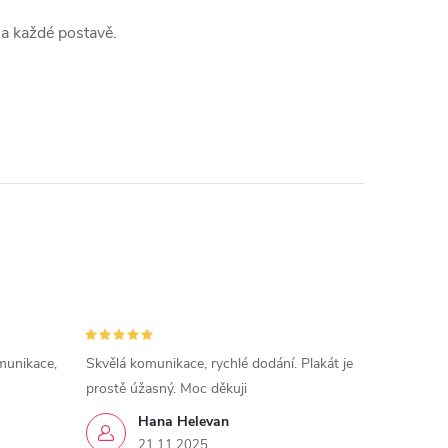
na každé postavě.
munikace,
Skvělá komunikace, rychlé dodání. Plakát je
prostě úžasný. Moc děkuji
Hana Helevan
21.11.2025