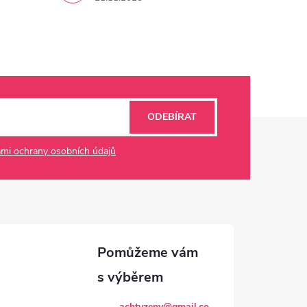
ODEBÍRAT
mi ochrany osobních údajů
achtyzeny
@
gmail.co