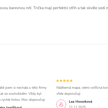
ou barevnou nití. Trička mají perfektní střih a tak skvěle sedí 
áté jsem si nechala u této firmy
Nádherná mapa, velmi vstřícná ko
kat se souhvězdím. Vždy byl
vřele doporučuji
a rychle hotov. Moc doporučuji
Lea Hovorková
21.11.2025
etra Janýšková