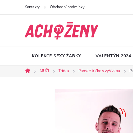
Přejít
Kontakty
Obchodní podmínky
na
obsah
KOLEKCE SEXY ŽABKY
VALENTÝN 2024
MUŽI
Trička
Pánské tričko s výšivkou
P
Domů