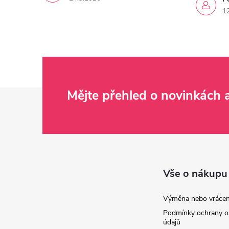
1
Z
Mějte přehled o novinkách
á
p
a
Vše o nákupu
t
Výměna nebo vrácen
Podmínky ochrany o
í
údajů