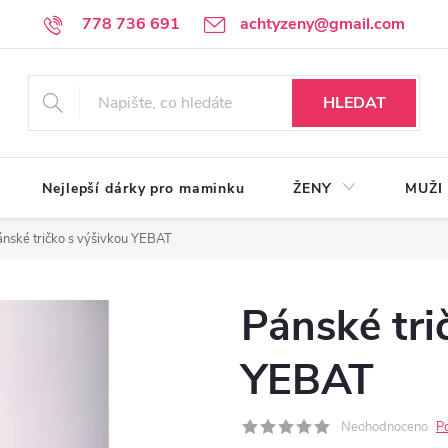
778 736 691
achtyzeny@gmail.com
HLEDAT
Nejlepší dárky pro maminku
ŽENY
MUŽI
ánské tričko s výšivkou YEBAT
Pánské tri
YEBAT
Neohodnoceno
P