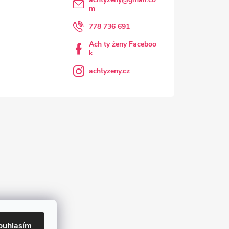
m
778 736 691
Ach ty ženy Faceboo
k
achtyzeny.cz
ouhlasím