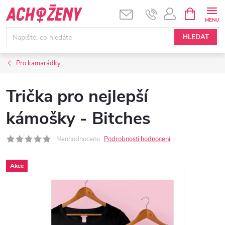
Přejít
NÁKUPNÍ
KOŠÍK
na
obsah
HLEDAT
Pro kamarádky
Trička pro nejlepší
kámošky - Bitches
Neohodnoceno
Podrobnosti hodnocení
Akce