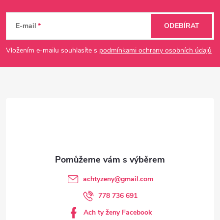
Z
á
E-mail
ODEBÍRAT
p
Vložením e-mailu souhlasíte s
podmínkami ochrany osobních údajů
a
t
í
achtyzeny
@
gmail.com
778 736 691
Ach ty ženy Facebook