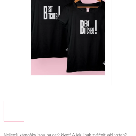
Nejlepší kámošky jsou na celý život! A jak jinak zvěčnit váš vztah?