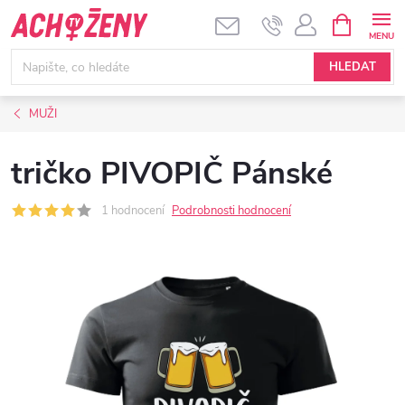
Přejít
NÁKUPNÍ
KOŠÍK
na
obsah
HLEDAT
MUŽI
tričko PIVOPIČ Pánské
1 hodnocení
Podrobnosti hodnocení