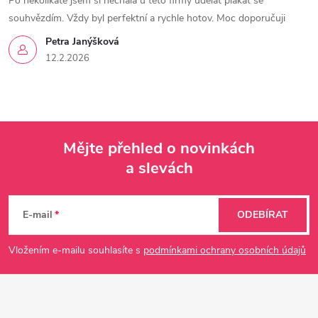
Po několikáté jsem si nechala u této firmy udělat plakat se
souhvězdím. Vždy byl perfektní a rychle hotov. Moc doporučuji
Petra Janýšková
12.2.2026
Mějte přehled o novinkách
a slevách
Z
á
E-mail
ODEBÍRAT
p
Vložením e-mailu souhlasíte s
podmínkami ochrany osobních údajů
a