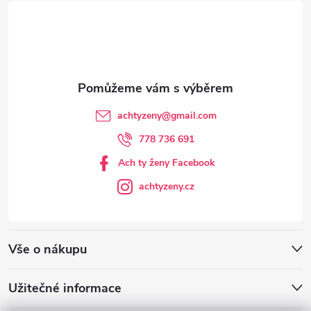
t
í
achtyzeny
@
gmail.com
778 736 691
Ach ty ženy Facebook
achtyzeny.cz
Vše o nákupu
Užitečné informace