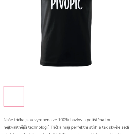
Naše trička jsou vyrobena ze 100% bavlny a potištěna tou
nejkvalitnější technologií! Trička mají perfektní střih a tak skvěle sedí