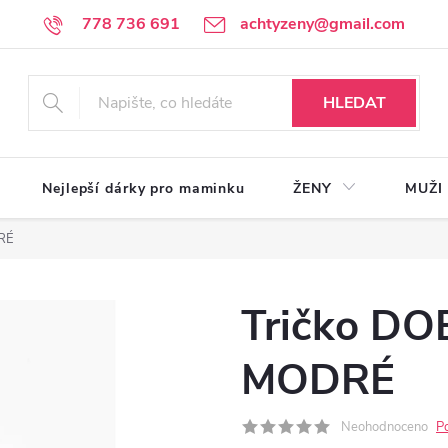
778 736 691
achtyzeny@gmail.com
HLEDAT
Nejlepší dárky pro maminku
ŽENY
MUŽI
RÉ
Tričko DO
MODRÉ
Neohodnoceno
P