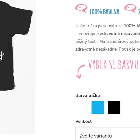
Naše trička jsou ušitá ze
100% té 
samozřejmě
zdravotně nezávadn
běžný textil. Na transférový pot
zdravotně nezávadné. Potisk je o
Barva trička
Velikost