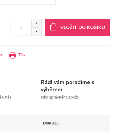
VLOŽIT DO KOŠÍKU
et
Tisk
Rádi vám poradíme s
výběrem
ě u nás
toho správného zboží
DISKUZE