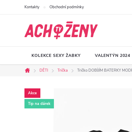
Přejít
Kontakty
Obchodní podmínky
na
obsah
KOLEKCE SEXY ŽABKY
VALENTÝN 2024
DĚTI
Trička
Tričko DOBÍJÍM BATERKY MOD
Domů
Akce
Tip na dárek