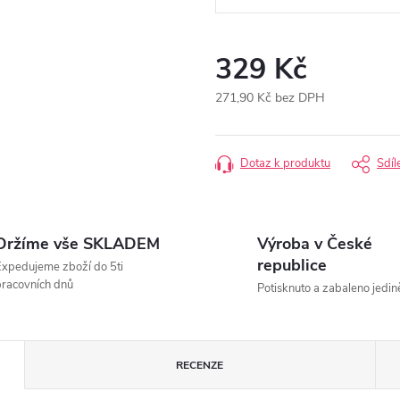
329 Kč
271,90 Kč bez DPH
Měrná
cena:
Dotaz k produktu
Sdíl
Držíme vše SKLADEM
Výroba v České
republice
xpedujeme zboží do 5ti
racovních dnů
Potisknuto a zabaleno jedin
RECENZE