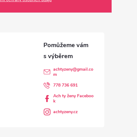
achtyzeny
@
gmail.co
m
778 736 691
Ach ty ženy Faceboo
k
achtyzeny.cz