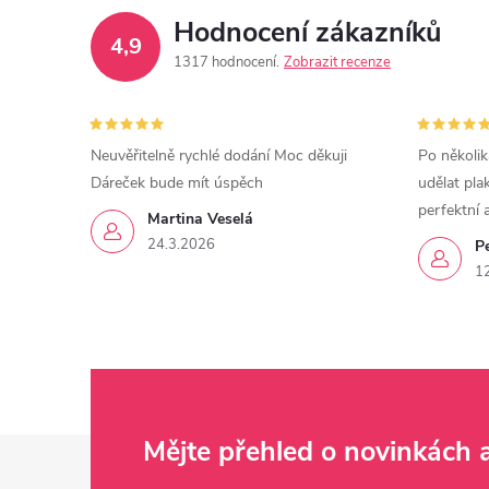
Hodnocení zákazníků
4,9
1317 hodnocení
Zobrazit recenze
Neuvěřitelně rychlé dodání Moc děkuji
Po několik
Dáreček bude mít úspěch
udělat pla
perfektní 
Martina Veselá
24.3.2026
P
1
Z
Mějte přehled o novinkách