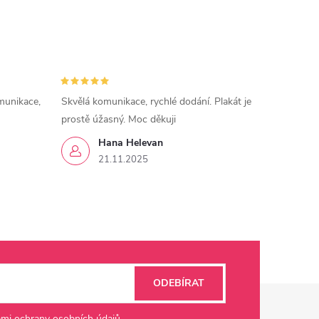
munikace,
Skvělá komunikace, rychlé dodání. Plakát je
prostě úžasný. Moc děkuji
Hana Helevan
21.11.2025
ODEBÍRAT
mi ochrany osobních údajů