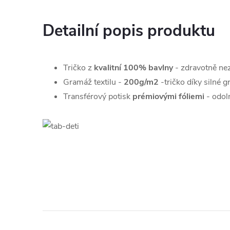
Detailní popis produktu
Tričko z
kvalitní 100% bavlny
- zdravotně ne
Gramáž textilu -
200g/m2
-
tričko díky silné 
Transférový potisk
prémiovými fóliemi
- odoln