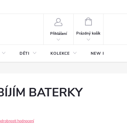
NÁKUPNÍ
KOŠÍK
Prázdný košík
Přihlášení
DĚTI
KOLEKCE
NEW Plakáty s V
BÍJÍM BATERKY
odrobnosti hodnocení