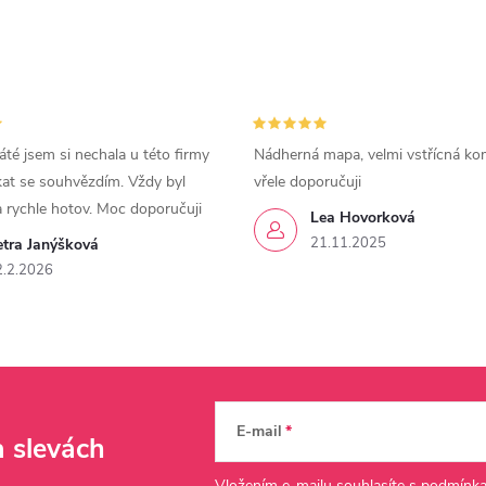
áté jsem si nechala u této firmy
Nádherná mapa, velmi vstřícná ko
kat se souhvězdím. Vždy byl
vřele doporučuji
a rychle hotov. Moc doporučuji
Lea Hovorková
21.11.2025
etra Janýšková
2.2.2026
E-mail
a slevách
Vložením e-mailu souhlasíte s
podmínka