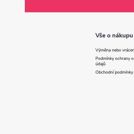
á
p
a
Vše o nákupu
t
Výměna nebo vrácen
Podmínky ochrany o
í
údajů
Obchodní podmínky