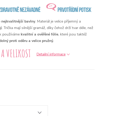
nejkvalitnější bavlny
. Materiál je velice příjemný a
ý
. Trička mají silnější gramáž, díky čehož drží tvar déle, než
isk používáme
kvalitní a ověřěné fólie
, které jsou taktéž
dolný proti oděru a velice pružný.
Detailní informace