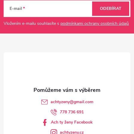
á
E-mail
ODEBÍRAT
p
Vložením e-mailu souhlasíte s
podmínkami ochrany osobních údajů
a
t
í
achtyzeny
@
gmail.com
778 736 691
Ach ty ženy Facebook
achtyzeny.cz