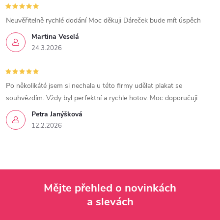
Neuvěřitelně rychlé dodání Moc děkuji Dáreček bude mít úspěch
Martina Veselá
24.3.2026
Po několikáté jsem si nechala u této firmy udělat plakat se
souhvězdím. Vždy byl perfektní a rychle hotov. Moc doporučuji
Petra Janýšková
12.2.2026
Mějte přehled o novinkách
a slevách
Z