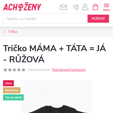
Přejít
NÁKUPNÍ
KOŠÍK
na
obsah
HLEDAT
Trička
Tričko MÁMA + TÁTA = JÁ
- RŮŽOVÁ
Neohodnoceno
Podrobnosti hodnocení
Akce
Bestseller
Tip na dárek