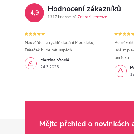
Hodnocení zákazníků
4,9
1317 hodnocení
Zobrazit recenze
Neuvěřitelně rychlé dodání Moc děkuji
Po několik
Dáreček bude mít úspěch
udělat pla
perfektní 
Martina Veselá
24.3.2026
P
1
Z
Mějte přehled o novinkách