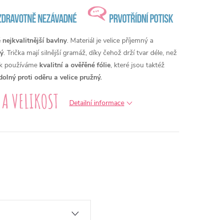
nejkvalitnější bavlny
. Materiál je velice příjemný a
ý
. Trička mají silnější gramáž, díky čehož drží tvar déle, než
isk používáme
kvalitní a ověřěné fólie
, které jsou taktéž
dolný proti oděru a velice pružný.
Detailní informace