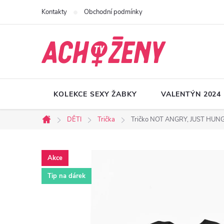
Přejít
Kontakty
Obchodní podmínky
na
obsah
KOLEKCE SEXY ŽABKY
VALENTÝN 2024
DĚTI
Trička
Tričko NOT ANGRY, JUST HU
Domů
Akce
Tip na dárek