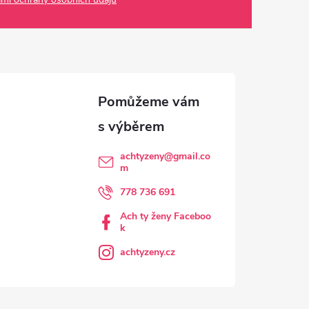
achtyzeny
@
gmail.co
m
778 736 691
Ach ty ženy Faceboo
k
achtyzeny.cz