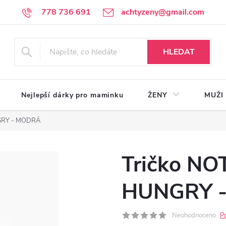
778 736 691
achtyzeny@gmail.com
HLEDAT
Nejlepší dárky pro maminku
ŽENY
MUŽI
NGRY - MODRÁ
Tričko NO
HUNGRY 
Neohodnoceno
P