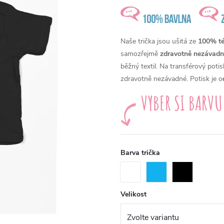
Naše trička jsou ušitá ze
100% té 
samozřejmě
zdravotně nezávadn
běžný textil. Na transférový pot
zdravotně nezávadné. Potisk je o
Barva trička
Velikost