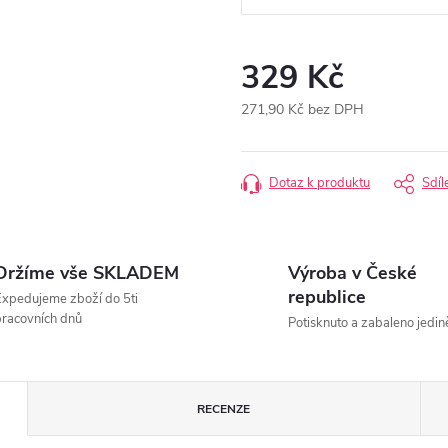
329 Kč
271,90 Kč bez DPH
Měrná
cena:
Dotaz k produktu
Sdíl
Držíme vše SKLADEM
Výroba v České
republice
xpedujeme zboží do 5ti
racovních dnů
Potisknuto a zabaleno jedin
RECENZE