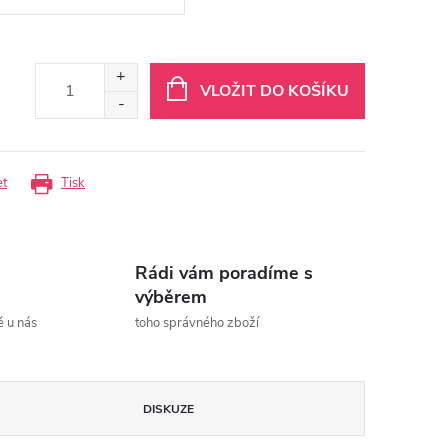
VLOŽIT DO KOŠÍKU
et
Tisk
Rádi vám poradíme s
výběrem
ě u nás
toho správného zboží
DISKUZE