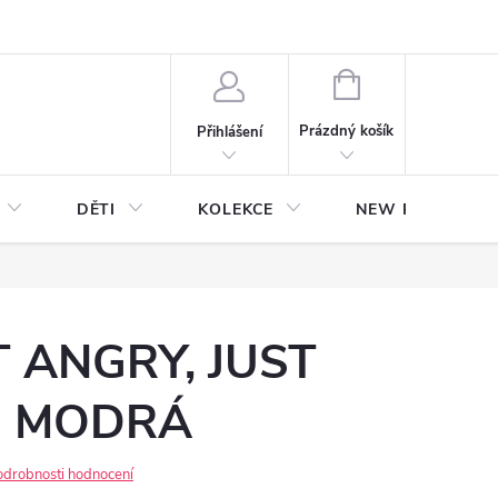
NÁKUPNÍ
KOŠÍK
Prázdný košík
Přihlášení
DĚTI
KOLEKCE
NEW Plakáty s V
T ANGRY, JUST
- MODRÁ
odrobnosti hodnocení