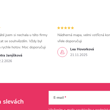
áté jsem si nechala u této firmy
Nádherná mapa, velmi vstřícná ko
kat se souhvězdím. Vždy byl
vřele doporučuji
a rychle hotov. Moc doporučuji
Lea Hovorková
21.11.2025
etra Janýšková
2.2.2026
E-mail
a slevách
Vložením e-mailu souhlasíte s
podmínka