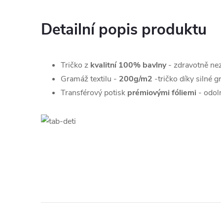
Detailní popis produktu
Tričko z
kvalitní 100% bavlny
- zdravotně ne
Gramáž textilu -
200g/m2
-
tričko díky silné 
Transférový potisk
prémiovými fóliemi
- odoln