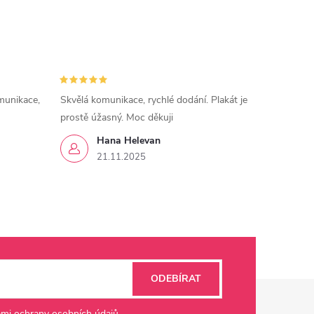
munikace,
Skvělá komunikace, rychlé dodání. Plakát je
prostě úžasný. Moc děkuji
Hana Helevan
21.11.2025
ODEBÍRAT
mi ochrany osobních údajů