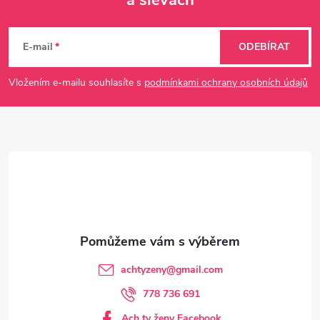
a slevách
Z
á
E-mail
ODEBÍRAT
p
Vložením e-mailu souhlasíte s
podmínkami ochrany osobních údajů
a
t
í
achtyzeny
@
gmail.com
778 736 691
Ach ty ženy Facebook