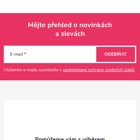
Mějte přehled o novinkách
a slevách
Z
á
E-mail
ODEBÍRAT
p
Vložením e-mailu souhlasíte s
podmínkami ochrany osobních údajů
a
t
í