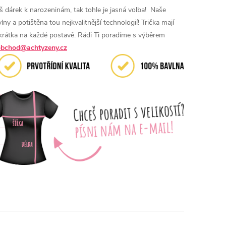
eš dárek k narozeninám, tak tohle je jasná volba!
Naše
y a potištěna tou nejkvalitnější technologií! Trička mají
 zkrátka na každé postavě. Rádi Ti poradíme s výběrem
obchod@achtyzeny.cz