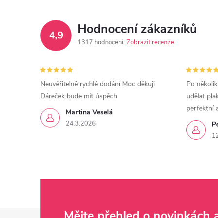
Hodnocení zákazníků
4,9
1317 hodnocení
Zobrazit recenze
Neuvěřitelně rychlé dodání Moc děkuji
Po několik
Dáreček bude mít úspěch
udělat pla
perfektní 
Martina Veselá
24.3.2026
P
1
Mějte přehled o novinkách