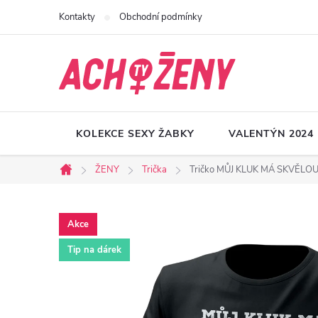
Přejít
Kontakty
Obchodní podmínky
na
obsah
KOLEKCE SEXY ŽABKY
VALENTÝN 2024
ŽENY
Trička
Tričko MŮJ KLUK MÁ SKVĚLO
Domů
Akce
Tip na dárek