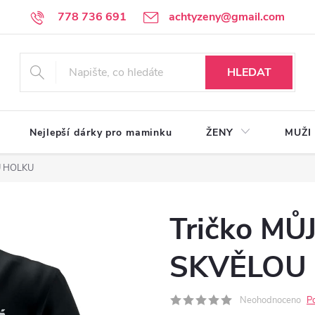
778 736 691
achtyzeny@gmail.com
HLEDAT
Nejlepší dárky pro maminku
ŽENY
MUŽI
U HOLKU
Tričko MŮ
SKVĚLOU
Neohodnoceno
P