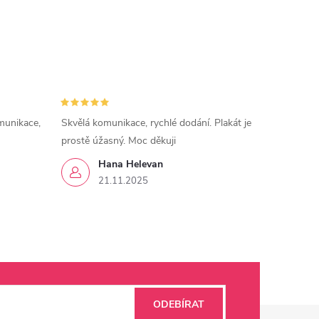
munikace,
Skvělá komunikace, rychlé dodání. Plakát je
prostě úžasný. Moc děkuji
Hana Helevan
21.11.2025
ODEBÍRAT