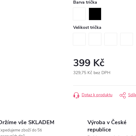
Barva trička
Velikost trička
399 Kč
329,75 Kč bez DPH
Měrná
cena:
Dotaz k produktu
Sdíl
Držíme vše SKLADEM
Výroba v České
republice
xpedujeme zboží do 5ti