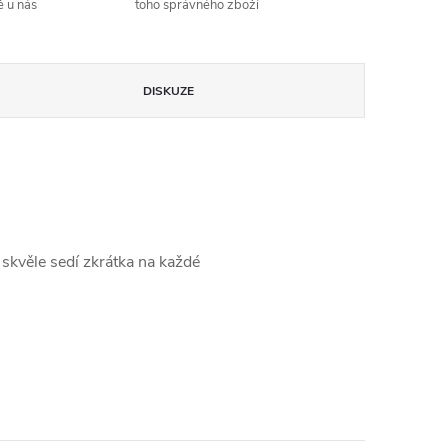
ě u nás
toho správného zboží
DISKUZE
k skvěle sedí zkrátka na každé