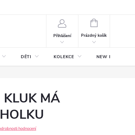
NÁKUPNÍ
KOŠÍK
Prázdný košík
Přihlášení
DĚTI
KOLEKCE
NEW Plakáty s V
J KLUK MÁ
 HOLKU
odrobnosti hodnocení