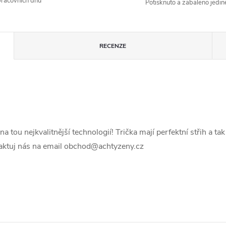
racovních dnů
Potisknuto a zabaleno jedin
RECENZE
 tou nejkvalitnější technologií! Trička mají perfektní střih a ta
ntaktuj nás na email obchod@achtyzeny.cz