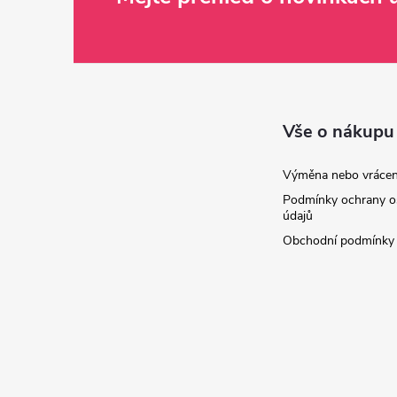
Z
á
p
a
Vše o nákupu
t
Výměna nebo vrácen
Podmínky ochrany o
í
údajů
Obchodní podmínky