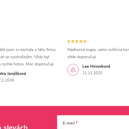
áté jsem si nechala u této firmy
Nádherná mapa, velmi vstřícná ko
kat se souhvězdím. Vždy byl
vřele doporučuji
a rychle hotov. Moc doporučuji
Lea Hovorková
21.11.2025
etra Janýšková
2.2.2026
E-mail
a slevách