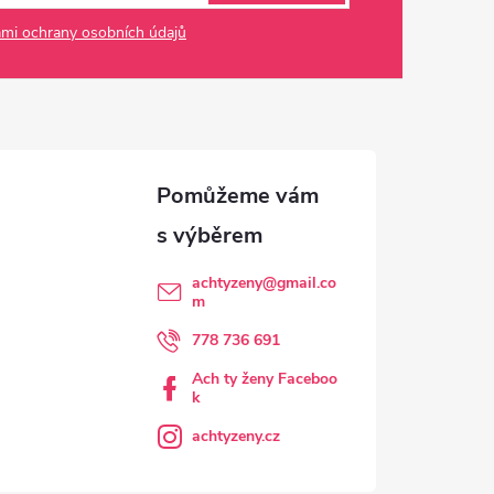
mi ochrany osobních údajů
achtyzeny
@
gmail.co
m
778 736 691
Ach ty ženy Faceboo
k
achtyzeny.cz