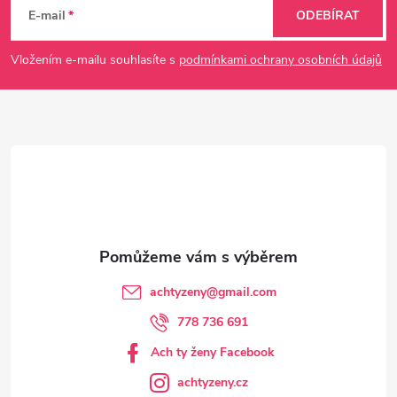
á
E-mail
ODEBÍRAT
p
Vložením e-mailu souhlasíte s
podmínkami ochrany osobních údajů
a
t
í
achtyzeny
@
gmail.com
778 736 691
Ach ty ženy Facebook
achtyzeny.cz