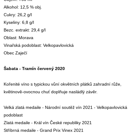
Alkohol: 12,5 % obj.
Cukry: 26,2 g/l
Kyseliny: 6,8 g/l
Bezc. extrakt: 29,4 g/l
Oblast: Morava
Vinařská podoblast: Velkopavlovická
Obec Zaječí
Šabata - Tramín červený 2020
Kořenité
víno
s typickou vůní okvětních plátků zahradní růže,
květinově-ovocnou chuť doplňuje nasládlý závěr.
Velká zlatá medaile - Národní s
outěž vín 2021 - Velkopavlovická
podoblast
Zlatá medaile - Král vín České republiky 2021
Stříbrná medaile - Grand Prix Vinex 2021