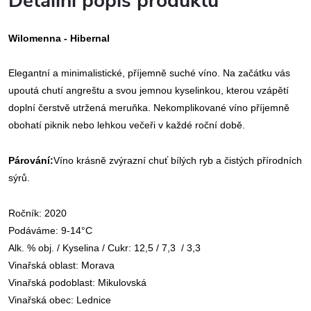
Detailní popis produktu
Wilomenna - Hibernal
Elegantní a minimalistické, příjemně suché
víno
. Na začátku vás
upoutá chutí angreštu a svou jemnou kyselinkou, kterou vzápětí
doplní čerstvě utržená meruňka. Nek
omplikované
víno
příjemně
obohatí piknik nebo lehkou večeři v každé roční době.
Párování:
Víno
krásně zvýrazní chuť bílých ryb a čistých přírodních
sýrů.
Ročník: 2020
Podáváme: 9-14°C
Alk. % obj. / Kyselina / Cukr: 12,5 / 7,3 / 3,3
Vinařská oblast: Morava
Vinařská podoblast: Mikulovská
Vinařská obec: Lednice