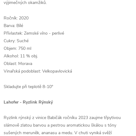
výjimečných okamž
iků.
Ročník: 2020
Barva: Bílé
Přívlastek: Zemské
víno
- perlivé
Cukry: Suché
Objem: 750 ml
Alkohol: 11 % obj.
Oblast: Morava
Vinařská podoblast: Velkopavlovická
Skladujte při teplotě 8-10°
Lahofer - Ryzlink Rýnský
Ryzlink rýnský z vinice Babičák ročníku 2023 zaujme třpytivou
slámově
zlatou
barvou a pestrou aromatickou škálou s tóny
sušených meruněk, ananasu a medu. V chuti vyniká svěží