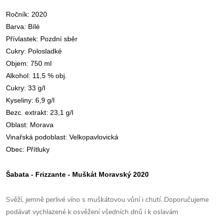
Ročník: 2020
Barva: Bílé
Přívlastek: Pozdní sběr
Cukry: Polosladké
Objem: 750 ml
Alkohol: 11,5 % obj.
Cukry: 33 g/l
Kyseliny: 6,9 g/l
Bezc. extrakt: 23,1 g/l
Oblast: Morava
Vinařská podoblast: Velkopavlovická
Obec: Přítluky
Šabata - Frizzante - Muškát Moravský 2020
Svěží, jemně perlivé
víno
s muškátovou vůní
i
chutí.
Doporučujeme
podávat vychlazené k
osvěžení
všedních dnů i k oslavám