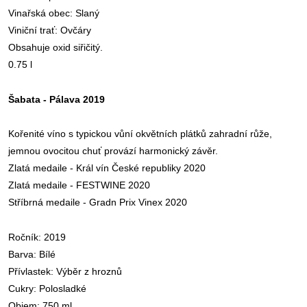
Vinařská obec:
Slaný
Viniční trať:
Ovčáry
Obsahuje oxid siřičitý.
0.75 l
Šabata - Pálava 2019
Kořenité
víno
s typickou vůní okvětních plátků zahradní růže,
jemnou ovocitou chuť provází harmonický závěr.
Zlatá medaile - Král vín České r
epubliky 2020
Zlatá medaile - FESTWINE 2020
Stříbrná medaile - Gradn Prix Vinex 2020
Ročník: 2019
Barva: Bílé
Přívlastek: Výběr z hroznů
Cukry: Polosladké
Objem: 750 ml