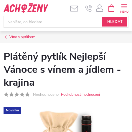
Přejít
NÁKUPNÍ
KOŠÍK
na
obsah
HLEDAT
Víno s pytlíkem
Plátěný pytlík Nejlepší
Vánoce s vínem a jídlem -
krajina
Neohodnoceno
Podrobnosti hodnocení
Novinka