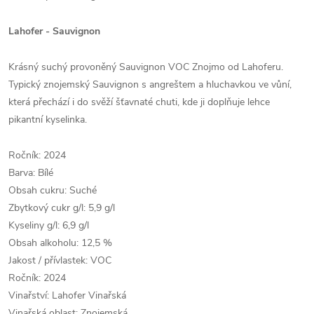
Lahofer - Sauvignon
Krásný suchý provoněný Sauvignon VOC Znojmo od Lahoferu.
Typický znojemský Sauvignon s angreštem a hluchavkou ve vůní,
která přechází i do svěží šťavnaté chuti, kde ji doplňuje lehce
pikantní kyselinka.
Ročník: 2024
Barva: Bílé
Obsah cukru: Suché
Zbytkový cukr g/l: 5,9 g/l
Kyseliny g/l: 6,9 g/l
Obsah alkoholu: 12,5 %
Jakost / přívlastek: VOC
Ročník: 2024
Vinařství: Lahofer Vinařská
Vinařská oblast: Znojemská