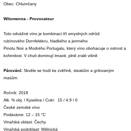
Obec: Chlumčany
Wilomenna - Provocateur
Toto odvážné
víno
je kombinací tří smyslných odrůd:
rubínového
Dornfelderu
, hladkého a jemného
Pinot
u
Noir
a
Modrého Portu
galu
,
který
víno
obohacuje o
ostrost a
kořenitost
. V chuti dominují tmavé, plně zralé višně.
Párování:
Skvěle se
hodí ke zvěřině, steakům a grilovaným
masům.
Ročník
: 2018
Alk. % obj. / Kyselina / Cukr:
15 / 4,9 / 0
České zemské
víno
Podáváme: 12 – 15 °C
Vinařská oblast:
Čechy
Vinařská podoblast:
Mělnická