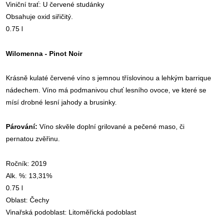
Viniční trať: U červené studánky
Obsahuje oxid siřičitý.
0.75 l
Wilomenna - Pinot Noir
Krásně kulaté červené
víno
s jemnou tříslovinou a lehkým barrique
nádechem.
Víno
má podmanivou chuť lesního ovoce, ve které se
mísí drobné lesní jahody a brusinky.
Párování:
Víno
skvěle doplní grilované a pečené maso, či
pernatou zvěřinu.
Ročník: 2019
Alk. %: 13,31%
0.75 l
Oblast: Čechy
Vinařská podoblast:
Litoměřická podoblast