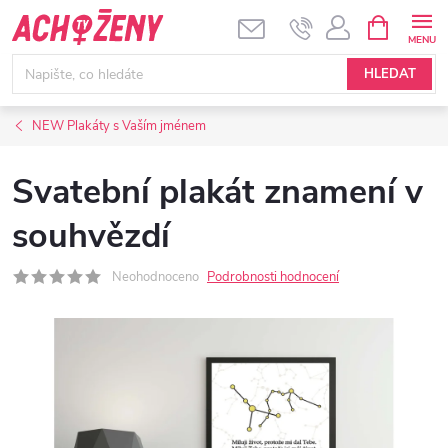
Přejít
NÁKUPNÍ
KOŠÍK
na
obsah
HLEDAT
NEW Plakáty s Vaším jménem
Svatební plakát znamení v
souhvězdí
Neohodnoceno
Podrobnosti hodnocení