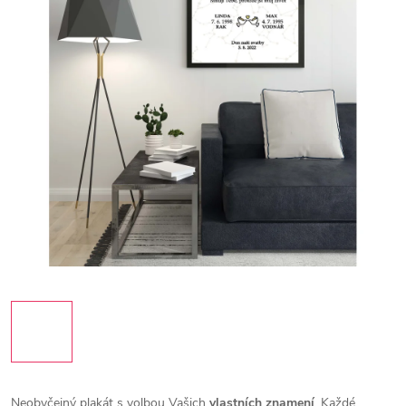
Neobyčejný plakát s volbou Vašich
vlastních
znamení
. Každé